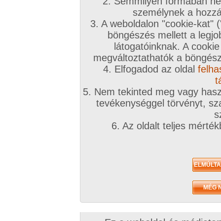
A téma leírása
2. Semmilyen formában nem
személynek a hozzáf
Kipróbálnád? élveznéd újra?
3. A weboldalon "cookie-kat" 
böngészés mellett a legjo
INGYENES TÁRSKERESŐHÖZ KLIKK IDE!
látogatóinknak. A cookie
megváltoztathatók a böngésző
Társkeresőnkben mindenki megtalálja, akit keres
4. Elfogadod az oldal
felha
töltsd ki az adatlapod!
t
5. Nem tekinted meg vagy haszn
A továbbiakban a fórumtémákat erre a célra ne
tevékenységgel törvényt, sza
hatékonynak!
s
6. Az oldalt teljes mérté
!!! Figyelem !!!
Európai uniós és magyar jogren
ütköző társkeresések észrevételtől, bejelentés 
számíthatóan a legrövidebb időn belül eltávolítá
kiemelve:
Animál
és
Családi
. Joghatósági ellen
témában kereső felhasználók
feljelentésre, il
következményre számíthatnak
(joghatósági e
néha szúrópróbaszerűen nézegeti a fórumokat)