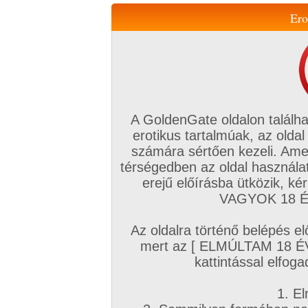
Ero
Váltás a mobil verzióra!
A GoldenGate oldalon találha
erotikus tartalmúak, az oldal
számára sértően kezeli. Ame
térségedben az oldal használat
erejű előírásba ütközik, k
VIP tagság
TV
Filmek
Profi
Magyar amatőrök
Fóru
VAGYOK 18 ÉV
Kapcsolataim
Üzeneteim
Társkereső
Chat!
Az oldalra történő belépés el
Főoldal
/
Fórum
/
Társkeresés
/
mert az [ ELMÚLTAM 18 É
Meleg és Bi pasik szex/ismerkedés
kattintással elfoga
Hozzászólás írásához be kell jelentkezn
1. El