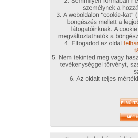
A téma leírása
2. Semmilyen formában nem
személynek a hozzáf
Kipróbálnád? élveznéd újra?
3. A weboldalon "cookie-kat" 
böngészés mellett a legjo
INGYENES TÁRSKERESŐHÖZ KLIKK IDE!
látogatóinknak. A cookie
megváltoztathatók a böngésző
Társkeresőnkben mindenki megtalálja, akit keres
4. Elfogadod az oldal
felha
töltsd ki az adatlapod!
t
5. Nem tekinted meg vagy haszn
A továbbiakban a fórumtémákat erre a célra ne
tevékenységgel törvényt, sza
hatékonynak!
s
6. Az oldalt teljes mérté
!!! Figyelem !!!
Európai uniós és magyar jogren
ütköző társkeresések észrevételtől, bejelentés 
számíthatóan a legrövidebb időn belül eltávolítá
kiemelve:
Animál
és
Családi
. Joghatósági ellen
témában kereső felhasználók
feljelentésre, il
következményre számíthatnak
(joghatósági e
néha szúrópróbaszerűen nézegeti a fórumokat)