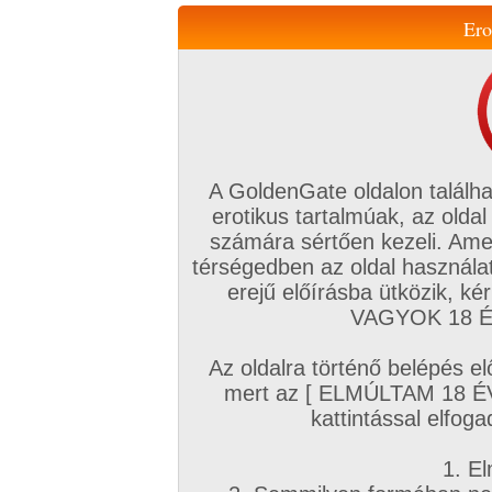
Ero
Váltás a mobil verzióra!
A GoldenGate oldalon találha
erotikus tartalmúak, az oldal
számára sértően kezeli. Ame
térségedben az oldal használat
erejű előírásba ütközik, k
VIP tagság
TV
Filmek
Profi
Magyar amatőrök
Fóru
VAGYOK 18 ÉV
Kapcsolataim
Üzeneteim
Társkereső
Chat!
Az oldalra történő belépés el
Főoldal
/
Fórum
/
Társkeresés
/
mert az [ ELMÚLTAM 18 É
Meleg és Bi pasik szex/ismerkedés
kattintással elfoga
Hozzászólás írásához be kell jelentkezn
1. El