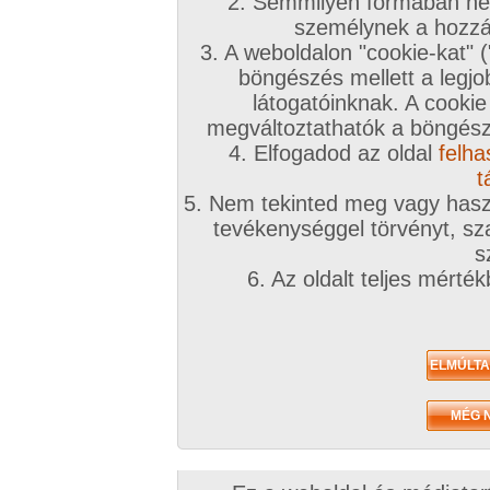
A téma leírása
2. Semmilyen formában nem
személynek a hozzáf
VERSEK
3. A weboldalon "cookie-kat" 
Szerelmes versek, lírai költemények egyéb szép versek. Kérés csak az
böngészés mellett a legjo
tüntessétek fel a vers szerzőjét, ha netán ismeretlen a szerző akkor azt.
látogatóinknak. A cookie
megváltoztathatók a böngésző
4. Elfogadod az oldal
felha
t
5. Nem tekinted meg vagy haszn
tevékenységgel törvényt, sza
s
Az eddigi hozzászólások
6. Az oldalt teljes mérté
Sorrend:
hozzászólás / oldal
Foltazsákot68
#22
Eörsi István: Bugyi a szélben
Bugyi leng a szélben,