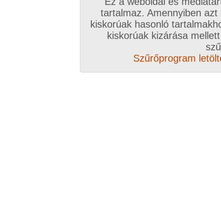
Ez a weboldal és médiatar
szárító kötélen,
tartalmaz. Amennyiben azt
duzzadozik, alakul,
kiskorúak hasonló tartalmakh
ahogy a szél belefúj.
kiskorúak kizárása mellett
szű
Aki odabámul,
Szűrőprogram letölté
őszintén elámul,
minő ritka alkalom,
forma van, nincs tartalom.
PIROSTANGA
#
Faludy György
Tanuld meg ezt a versemet
Tanuld meg ezt a versemet,
mert meddig lesz e könyv veled?
Ha a tied, kölcsönveszik,