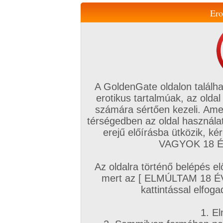
Ero
Váltás a mobil verzióra!
A GoldenGate oldalon találha
erotikus tartalmúak, az oldal
számára sértően kezeli. Ame
térségedben az oldal használat
erejű előírásba ütközik, k
VIP tagság
TV
Filmek
Profi
Magyar amatőrök
Fóru
VAGYOK 18 ÉV
Kapcsolataim
Üzeneteim
Társkereső
Chat!
Az oldalra történő belépés el
Főoldal
/
Fórum
/
Szexmentes övezet
/
mert az [ ELMÚLTAM 18 É
Versek
kattintással elfoga
Hozzászólás írásához be kell jelentkezn
1. El