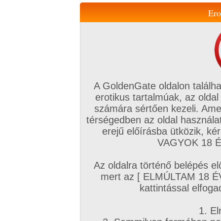
Ero
Váltás a mobil verzióra!
A GoldenGate oldalon találha
erotikus tartalmúak, az oldal
számára sértően kezeli. Ame
térségedben az oldal használat
erejű előírásba ütközik, k
VIP tagság
TV
Filmek
Profi
Magyar amatőrök
Fóru
VAGYOK 18 ÉV
Kapcsolataim
Üzeneteim
Társkereső
Chat!
Az oldalra történő belépés el
Főoldal
/
Profi
/
Képsorozat (Leszbikus)
/
mert az [ ELMÚLTAM 18 É
Forró vágyak a konyhában
kattintással elfoga
1. El