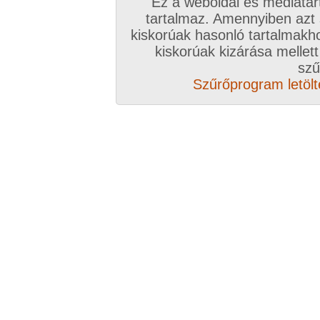
Ez a weboldal és médiatar
tartalmaz. Amennyiben azt
kiskorúak hasonló tartalmakh
/ oldal, Összesen: 100 kép
kiskorúak kizárása mellett
szű
Szűrőprogram letölté
Előző sorozat
Következő sorozat
Véletlenszerű sorozat 
Vissza a sorozatokhoz
Hozzászólás írásához be kell jelentkezn