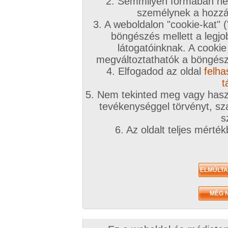
2. Semmilyen formában nem
személynek a hozzáf
3. A weboldalon "cookie-kat" 
böngészés mellett a legjo
látogatóinknak. A cookie
megváltoztathatók a böngésző
4. Elfogadod az oldal
felha
t
5. Nem tekinted meg vagy haszn
tevékenységgel törvényt, sza
s
6. Az oldalt teljes mérté