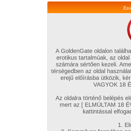
Ero
Váltás a mobil verzióra!
A GoldenGate oldalon találha
erotikus tartalmúak, az oldal
számára sértően kezeli. Ame
térségedben az oldal használat
erejű előírásba ütközik, k
VIP tagság
TV
Filmek
Profi
Magyar amatőrök
Fóru
VAGYOK 18 ÉV
Kapcsolataim
Üzeneteim
Társkereső
Chat!
Az oldalra történő belépés el
Főoldal
/
Profi
/
Képsorozat (Leszbikus)
/
mert az [ ELMÚLTAM 18 É
Lezárt terület
kattintással elfoga
1. El