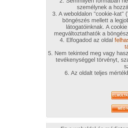
2. Semmilyen formában nem
személynek a hozzáf
3. A weboldalon "cookie-kat" 
böngészés mellett a legjo
látogatóinknak. A cookie
megváltoztathatók a böngésző
4. Elfogadod az oldal
felha
t
5. Nem tekinted meg vagy haszn
tevékenységgel törvényt, sza
s
6. Az oldalt teljes mérté