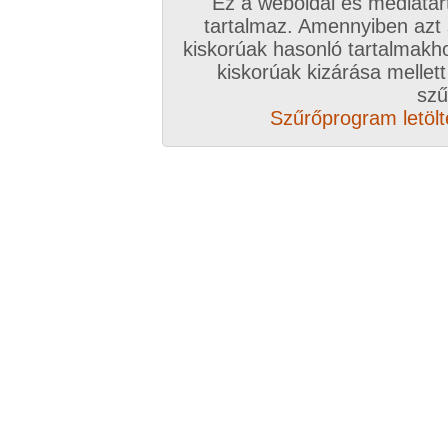
Ez a weboldal és médiatar
tartalmaz. Amennyiben azt
kiskorúak hasonló tartalmakh
/ oldal, Összesen: 100 kép
kiskorúak kizárása mellett
szű
Szűrőprogram letölté
Előző sorozat
Következő sorozat
Véletlenszerű sorozat 
Vissza a sorozatokhoz
Hozzászólás írásához be kell jelentkezn