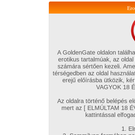
Ero
Váltás a mobil verzióra!
A GoldenGate oldalon találha
erotikus tartalmúak, az oldal
számára sértően kezeli. Ame
térségedben az oldal használat
erejű előírásba ütközik, k
VIP tagság
TV
Filmek
Profi
Magyar amatőrök
Fóru
VAGYOK 18 ÉV
Kapcsolataim
Üzeneteim
Társkereső
Chat!
Az oldalra történő belépés el
Főoldal
/
Magyar amatőrök
/
Képsorozat (Magyar lányok)
/
mert az [ ELMÚLTAM 18 É
Egy nyári kaland
kattintással elfoga
1. El