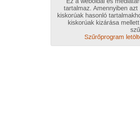
Ez a weboldal és médiatar
tartalmaz. Amennyiben azt
kiskorúak hasonló tartalmakh
/ oldal, Összesen: 13 kép
kiskorúak kizárása mellett
szű
Szűrőprogram letölté
Előző sorozat
Következő sorozat
Véletlenszerű sorozat 
Vissza a sorozatokhoz
Hozzászólás írásához be kell jelentkezn