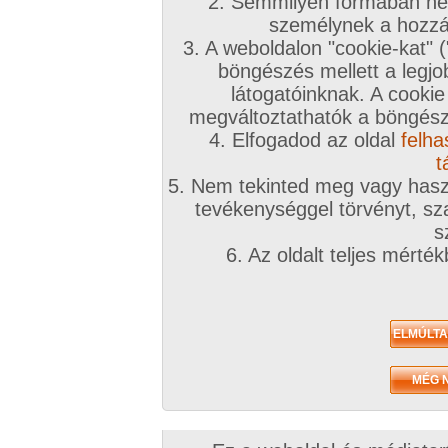
2. Semmilyen formában nem
személynek a hozzáf
3. A weboldalon "cookie-kat" 
böngészés mellett a legjo
látogatóinknak. A cookie
megváltoztathatók a böngésző
4. Elfogadod az oldal
felha
t
5. Nem tekinted meg vagy haszn
tevékenységgel törvényt, sza
s
6. Az oldalt teljes mérté