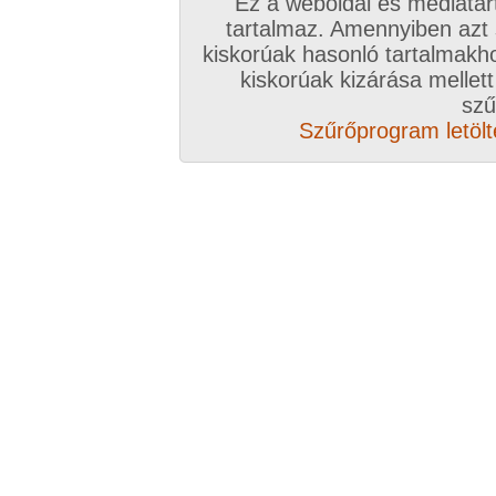
Ez a weboldal és médiatar
tartalmaz. Amennyiben azt
kiskorúak hasonló tartalmakh
/ oldal, Összesen: 180 kép
kiskorúak kizárása mellett
szű
Szűrőprogram letölté
Előző sorozat
Következő sorozat
Véletlenszerű sorozat 
Vissza a sorozatokhoz
Hozzászólás írásához be kell jelentkezn