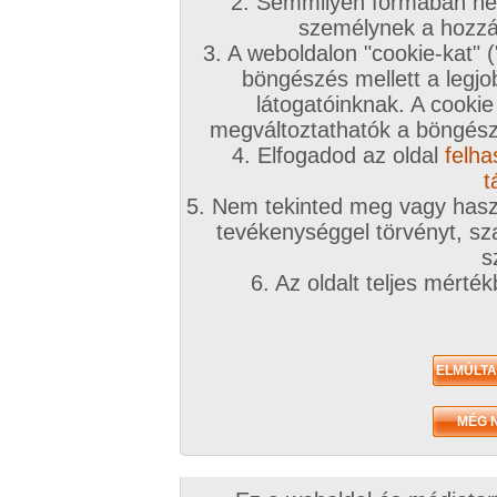
2. Semmilyen formában nem
személynek a hozzáf
3. A weboldalon "cookie-kat" 
böngészés mellett a legjo
látogatóinknak. A cookie
megváltoztathatók a böngésző
4. Elfogadod az oldal
felha
t
5. Nem tekinted meg vagy haszn
tevékenységgel törvényt, sza
s
6. Az oldalt teljes mérté