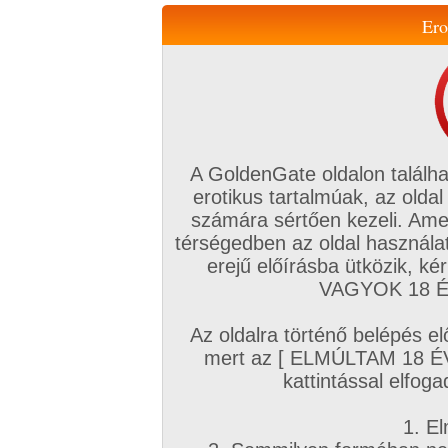
Ero
Váltás a mobil verzióra!
A GoldenGate oldalon találha
erotikus tartalmúak, az oldal
számára sértően kezeli. Ame
térségedben az oldal használat
erejű előírásba ütközik, k
VIP tagság
TV
Filmek
Profi
Magyar amatőrök
Fóru
VAGYOK 18 ÉV
Kapcsolataim
Üzeneteim
Társkereső
Chat!
Az oldalra történő belépés el
Főoldal
/
Profi
/
Képsorozat (Hardcore)
/
mert az [ ELMÚLTAM 18 É
Természetesen nagy cicik bűvöletében
kattintással elfoga
1. El