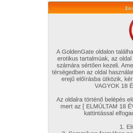
Ero
Váltás a mobil verzióra!
A GoldenGate oldalon találha
erotikus tartalmúak, az oldal
számára sértően kezeli. Ame
térségedben az oldal használat
erejű előírásba ütközik, k
VIP tagság
TV
Filmek
Profi
Magyar amatőrök
Fóru
VAGYOK 18 ÉV
Kapcsolataim
Üzeneteim
Társkereső
Chat!
Az oldalra történő belépés el
Főoldal
/
Magyar amatőrök
/
Képsorozat (Magyar párok)
/
mert az [ ELMÚLTAM 18 É
rövid szünet után....
kattintással elfoga
1. El