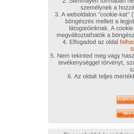
2. Semmilyen formában nem
személynek a hozzáf
3. A weboldalon "cookie-kat" 
böngészés mellett a legjo
látogatóinknak. A cookie
megváltoztathatók a böngésző
4. Elfogadod az oldal
felha
t
5. Nem tekinted meg vagy haszn
tevékenységgel törvényt, sza
s
6. Az oldalt teljes mérté