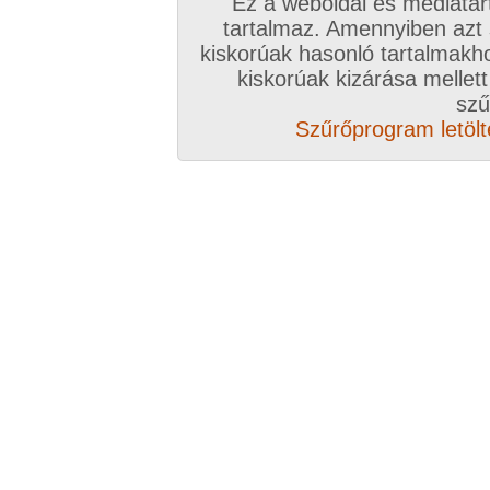
Ez a weboldal és médiatar
tartalmaz. Amennyiben azt
kiskorúak hasonló tartalmakh
/ oldal, Összesen: 22 kép
kiskorúak kizárása mellett
szű
Szűrőprogram letölté
Előző sorozat
Következő sorozat
Véletlenszerű sorozat 
Vissza a sorozatokhoz
Hozzászólás írásához be kell jelentkezn