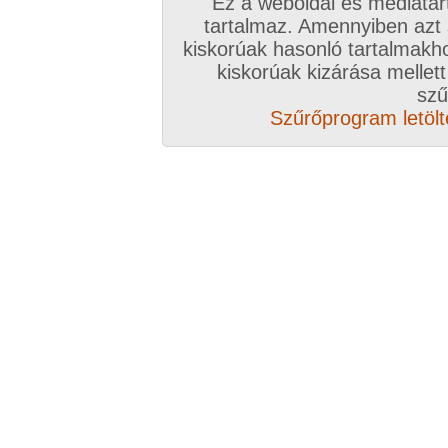
Ez a weboldal és médiatar
tartalmaz. Amennyiben azt
kiskorúak hasonló tartalmakh
/ oldal, Összesen: 12 kép
kiskorúak kizárása mellett
szű
Szűrőprogram letölté
Előző sorozat
Következő sorozat
Véletlenszerű sorozat 
Vissza a sorozatokhoz
Hozzászólás írásához be kell jelentkezn