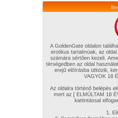
Ero
Váltás a mobil verzióra!
A GoldenGate oldalon találha
erotikus tartalmúak, az oldal
számára sértően kezeli. Ame
térségedben az oldal használat
erejű előírásba ütközik, k
VIP tagság
TV
Filmek
Profi
Magyar amatőrök
Fóru
VAGYOK 18 ÉV
Kapcsolataim
Üzeneteim
Társkereső
Chat!
Az oldalra történő belépés el
Főoldal
/
Magyar amatőrök
/
Képsorozat (Magyar lányok)
/
mert az [ ELMÚLTAM 18 É
287 6. sorozata
kattintással elfoga
1. El