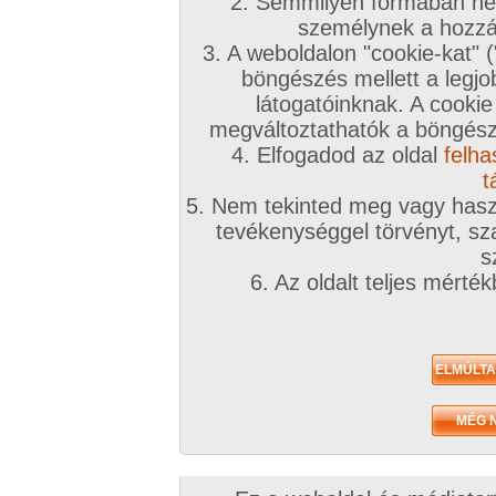
2. Semmilyen formában nem
személynek a hozzáf
3. A weboldalon "cookie-kat" 
böngészés mellett a legjo
látogatóinknak. A cookie
megváltoztathatók a böngésző
4. Elfogadod az oldal
felha
t
5. Nem tekinted meg vagy haszn
tevékenységgel törvényt, sza
s
6. Az oldalt teljes mérté