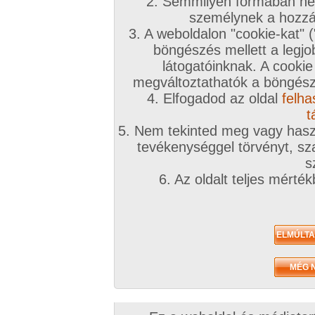
2. Semmilyen formában nem
személynek a hozzáf
3. A weboldalon "cookie-kat" 
böngészés mellett a legjo
látogatóinknak. A cookie
megváltoztathatók a böngésző
4. Elfogadod az oldal
felha
t
5. Nem tekinted meg vagy haszn
tevékenységgel törvényt, sza
s
6. Az oldalt teljes mérté