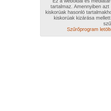
Ez a weboldal és médiatar
tartalmaz. Amennyiben azt
kiskorúak hasonló tartalmakh
kiskorúak kizárása mellett
szű
Szűrőprogram letölté
Összesen: 10 kép