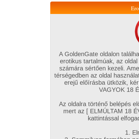
Ero
Váltás a mobil verzióra!
A GoldenGate oldalon találha
erotikus tartalmúak, az oldal
számára sértően kezeli. Ame
térségedben az oldal használat
erejű előírásba ütközik, k
VIP tagság
TV
Filmek
Profi
Magyar amatőrök
Fóru
VAGYOK 18 ÉV
Kapcsolataim
Üzeneteim
Társkereső
Chat!
Az oldalra történő belépés el
Főoldal
/
Magyar amatőrök
/
Képsorozat (Magyar fiúk)
/
mert az [ ELMÚLTAM 18 É
Vélemény?
kattintással elfoga
1. El