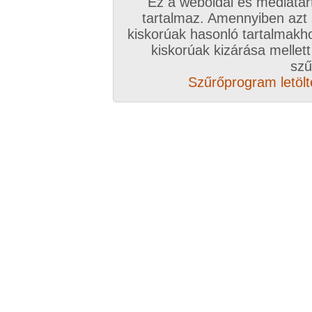
Ez a weboldal és médiatar
tartalmaz. Amennyiben azt
Összesen: 12 kép
kiskorúak hasonló tartalmakh
kiskorúak kizárása mellett
Előző sorozat
Következő sorozat
Véletlenszerű sorozat 
szű
Szűrőprogram letölté
Vissza a sorozatokhoz
Hozzászólás írásához be kell jelentkezn
Az eddigi hozzászólások