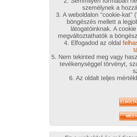
2. Semmilyen formában nem
személynek a hozzáf
3. A weboldalon "cookie-kat" 
böngészés mellett a legjo
látogatóinknak. A cookie
megváltoztathatók a böngésző
4. Elfogadod az oldal
felha
t
5. Nem tekinted meg vagy haszn
tevékenységgel törvényt, sza
s
6. Az oldalt teljes mérté