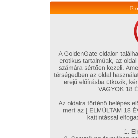
Ero
Váltás a mobil verzióra!
A GoldenGate oldalon találha
erotikus tartalmúak, az oldal
számára sértően kezeli. Ame
térségedben az oldal használat
erejű előírásba ütközik, k
VIP tagság
TV
Filmek
Profi
Magyar amatőrök
Fóru
VAGYOK 18 ÉV
Kapcsolataim
Üzeneteim
Társkereső
Chat!
Az oldalra történő belépés el
Főoldal
/
Magyar amatőrök
/
Képsorozat (Magyar lányok)
/
mert az [ ELMÚLTAM 18 É
pihenés közben
kattintással elfoga
1. El