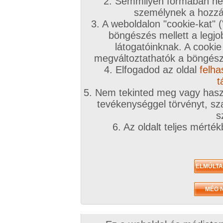
2. Semmilyen formában nem
személynek a hozzáf
3. A weboldalon "cookie-kat" 
böngészés mellett a legjo
látogatóinknak. A cookie
megváltoztathatók a böngésző
4. Elfogadod az oldal
felha
t
5. Nem tekinted meg vagy haszn
tevékenységgel törvényt, sza
s
6. Az oldalt teljes mérté
Összesen: 12 kép
Előző sorozat
Következő sorozat
Véletlenszerű sorozat 