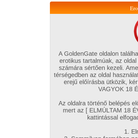
Ero
Váltás a mobil verzióra!
A GoldenGate oldalon találha
erotikus tartalmúak, az oldal
számára sértően kezeli. Ame
térségedben az oldal használat
erejű előírásba ütközik, k
VIP tagság
TV
Filmek
Profi
Magyar amatőrök
Fóru
VAGYOK 18 ÉV
Kapcsolataim
Üzeneteim
Társkereső
Chat!
Az oldalra történő belépés el
Főoldal
/
Magyar amatőrök
/
Képsorozat (Magyar lányok)
/
mert az [ ELMÚLTAM 18 É
pihenés közben
kattintással elfoga
1. El