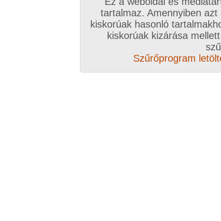
Ez a weboldal és médiatar
tartalmaz. Amennyiben azt
kiskorúak hasonló tartalmakh
kiskorúak kizárása mellett
Vissza a sorozatokhoz
szű
Szűrőprogram letölté
Hozzászólás írásához be kell jelentkezn
Az eddigi hozzászólások
hozzászólás / oldal
mip1