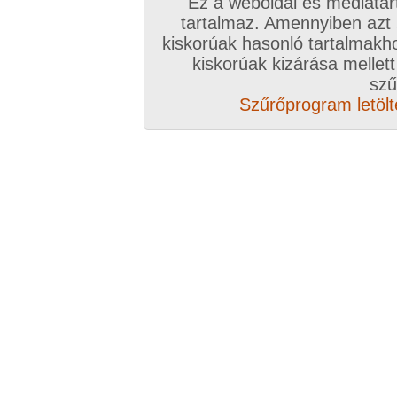
Ez a weboldal és médiatar
tartalmaz. Amennyiben azt
kiskorúak hasonló tartalmakh
kiskorúak kizárása mellett
szű
Szűrőprogram letölté
Összesen: 12 kép