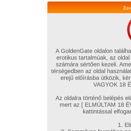
Ero
Váltás a mobil verzióra!
A GoldenGate oldalon találha
erotikus tartalmúak, az oldal
számára sértően kezeli. Ame
térségedben az oldal használat
erejű előírásba ütközik, k
VIP tagság
TV
Filmek
Profi
Magyar amatőrök
Fóru
VAGYOK 18 ÉV
Kapcsolataim
Üzeneteim
Társkereső
Chat!
Az oldalra történő belépés el
Főoldal
/
Magyar amatőrök
/
Képsorozat (Magyar lányok)
/
mert az [ ELMÚLTAM 18 É
pihenés közben
kattintással elfoga
1. El