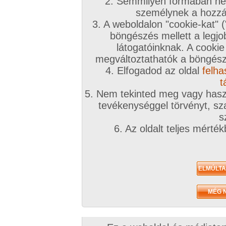
2. Semmilyen formában nem
személynek a hozzáf
3. A weboldalon "cookie-kat" 
böngészés mellett a legjo
látogatóinknak. A cookie
megváltoztathatók a böngésző
4. Elfogadod az oldal
felha
t
5. Nem tekinted meg vagy haszn
tevékenységgel törvényt, sza
s
6. Az oldalt teljes mérté