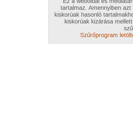
Ez a weboldal és médiatar
tartalmaz. Amennyiben azt
Összesen: 12 kép
kiskorúak hasonló tartalmakh
kiskorúak kizárása mellett
Előző sorozat
Következő sorozat
Véletlenszerű sorozat 
szű
Szűrőprogram letölté
Vissza a sorozatokhoz
Hozzászólás írásához be kell jelentkezn
Az eddigi hozzászólások