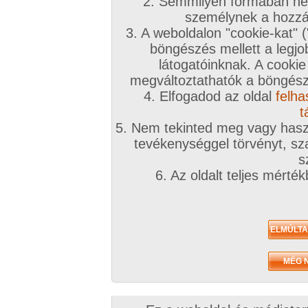
2. Semmilyen formában nem
személynek a hozzáf
3. A weboldalon "cookie-kat" 
böngészés mellett a legjo
látogatóinknak. A cookie
megváltoztathatók a böngésző
4. Elfogadod az oldal
felha
t
5. Nem tekinted meg vagy haszn
tevékenységgel törvényt, sza
s
6. Az oldalt teljes mérté