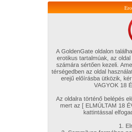
Ero
Váltás a mobil verzióra!
A GoldenGate oldalon találha
erotikus tartalmúak, az oldal
számára sértően kezeli. Ame
térségedben az oldal használat
erejű előírásba ütközik, k
VIP tagság
TV
Filmek
Profi
Magyar amatőrök
Fóru
VAGYOK 18 ÉV
Kapcsolataim
Üzeneteim
Társkereső
Chat!
Az oldalra történő belépés el
Főoldal
/
Magyar amatőrök
/
Képsorozat (Magyar lányok)
/
mert az [ ELMÚLTAM 18 É
pihenés közben
kattintással elfoga
1. El