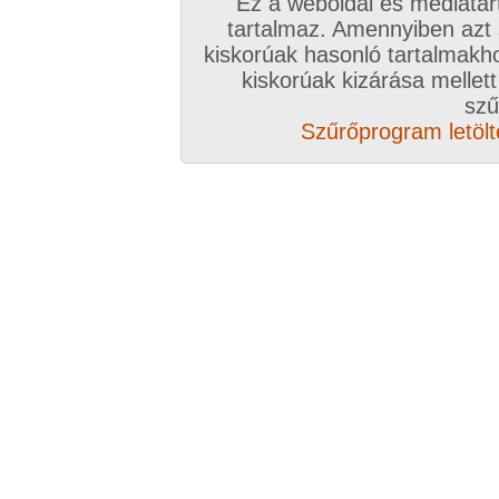
Ez a weboldal és médiatar
tartalmaz. Amennyiben azt
kiskorúak hasonló tartalmakh
/ oldal, Összesen: 239 kép
kiskorúak kizárása mellett
szű
Szűrőprogram letölté
Előző sorozat
Következő sorozat
Véletlenszerű sorozat 
Vissza a sorozatokhoz
Hozzászólás írásához be kell jelentkezn