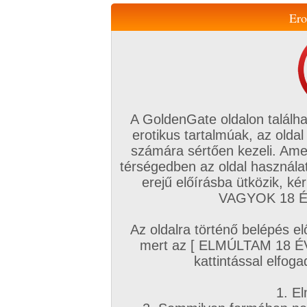
Ero
Váltás a mobil verzióra!
A GoldenGate oldalon találha
erotikus tartalmúak, az oldal
számára sértően kezeli. Ame
térségedben az oldal használat
erejű előírásba ütközik, k
VIP tagság
TV
Filmek
Profi
Magyar amatőrök
Fóru
VAGYOK 18 ÉV
Kapcsolataim
Üzeneteim
Társkereső
Chat!
Az oldalra történő belépés el
Főoldal
/
Profi
/
Képsorozat (Hardcore)
/
mert az [ ELMÚLTAM 18 É
Nancy minden pózban és análba is
kattintással elfoga
1. El