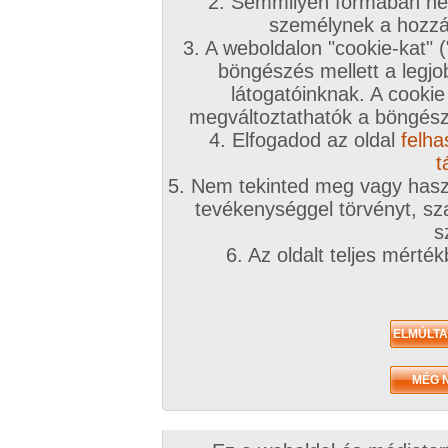
2. Semmilyen formában nem
személynek a hozzáf
3. A weboldalon "cookie-kat" 
böngészés mellett a legjo
látogatóinknak. A cookie
megváltoztathatók a böngésző
4. Elfogadod az oldal
felha
t
5. Nem tekinted meg vagy haszn
tevékenységgel törvényt, sza
s
6. Az oldalt teljes mérté