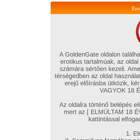
Ero
Váltás a mobil verzióra!
A GoldenGate oldalon találha
erotikus tartalmúak, az oldal
számára sértően kezeli. Ame
térségedben az oldal használat
erejű előírásba ütközik, k
VIP tagság
TV
Filmek
Profi
Magyar amatőrök
Fóru
VAGYOK 18 ÉV
Kapcsolataim
Üzeneteim
Társkereső
Chat!
Az oldalra történő belépés el
Főoldal
/
Magyar amatőrök
/
Képsorozat (Magyar párok)
/
mert az [ ELMÚLTAM 18 É
Valaki emlékszik még ránk? :-D
kattintással elfoga
1. El