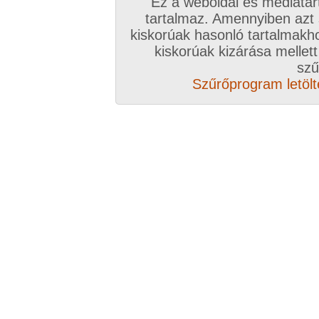
Ez a weboldal és médiatar
tartalmaz. Amennyiben azt
kiskorúak hasonló tartalmakh
kiskorúak kizárása mellett
szű
Szűrőprogram letölté
Összesen: 41 kép