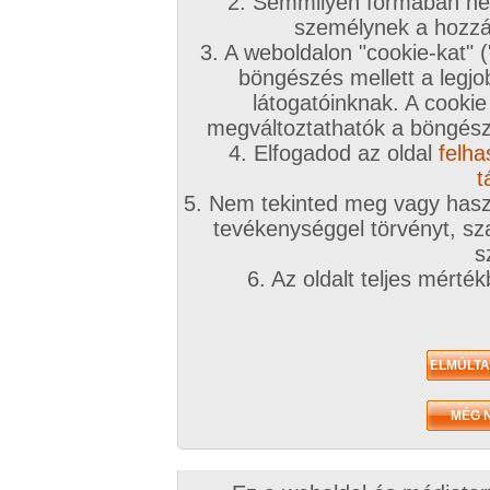
2. Semmilyen formában nem
személynek a hozzáf
3. A weboldalon "cookie-kat" 
böngészés mellett a legjo
látogatóinknak. A cookie
megváltoztathatók a böngésző
4. Elfogadod az oldal
felha
t
5. Nem tekinted meg vagy haszn
tevékenységgel törvényt, sza
s
6. Az oldalt teljes mérté