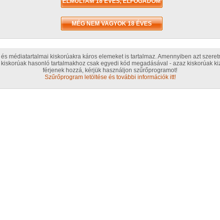
A so
punc
Ért
és médiatartalmai kiskorúakra káros elemeket is tartalmaz. Amennyiben azt szere
kiskorúak hasonló tartalmakhoz csak egyedi kód megadásával - azaz kiskorúak kiz
Érté
férjenek hozzá, kérjük használjon szűrőprogramot!
Szűrőprogram letöltése és további információk itt!
T
Szak
A s