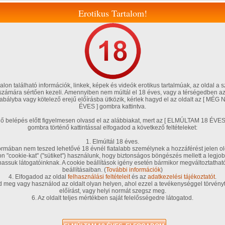
Erotikus Tartalom!
lon található információk, linkek, képek és videók erotikus tartalmúak, az oldal a s
 számára sértően kezeli. Amennyiben nem múltál el 18 éves, vagy a térségedben az
szabályba vagy kötelező erejű előírásba ütközik, kérlek hagyd el az oldalt az [ M
ÉVES ] gombra kattintva.
Magyar amatőrök
Fórum, blog
Tölts fel te is!
Szexshop
énő belépés előtt figyelmesen olvasd el az alábbiakat, mert az [ ELMÚLTAM 18 É
gombra történő kattintással elfogadod a következő feltételeket:
teim
Társkereső
Chat!
Kedvenceim
VIP tagságom
G .Pontjaim
1. Elmúltál 18 éves.
ar lányok)
rmában nem teszed lehetővé 18 évnél fiatalabb személynek a hozzáférést jelen ol
/
on "cookie-kat" ("sütiket") használunk, hogy biztonságos böngészés mellett a legjob
A s
ja
/ 10 kép
hassuk látogatóinknak. A cookie beállítások igény esetén bármikor megváltoztatha
beállításaiban. (
További információk
)
4. Elfogadod az oldal
felhasználási feltételeit
és az
adatkezelési tájékoztatót
.
d meg vagy használod az oldalt olyan helyen, ahol ezzel a tevékenységgel törvényt
előírást, vagy helyi normát szegsz meg.
6. Az oldalt teljes mértékben saját felelősségedre látogatod.
"Egy