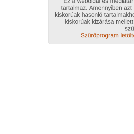
Ez a weboldal és médiatar
tartalmaz. Amennyiben azt
kiskorúak hasonló tartalmakh
/ oldal, Összesen: 10 kép
kiskorúak kizárása mellett
szű
Szűrőprogram letölté
Előző sorozat
Következő sorozat
Véletlenszerű sorozat 
Vissza a sorozatokhoz
Hozzászólás írásához be kell jelentkezn