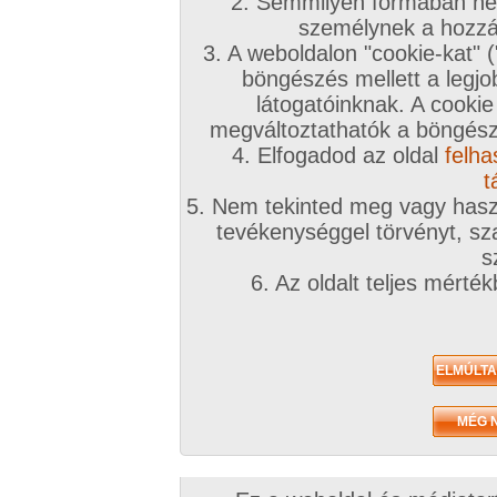
2. Semmilyen formában nem
személynek a hozzáf
3. A weboldalon "cookie-kat" 
böngészés mellett a legjo
látogatóinknak. A cookie
megváltoztathatók a böngésző
4. Elfogadod az oldal
felha
t
5. Nem tekinted meg vagy haszn
tevékenységgel törvényt, sza
s
6. Az oldalt teljes mérté