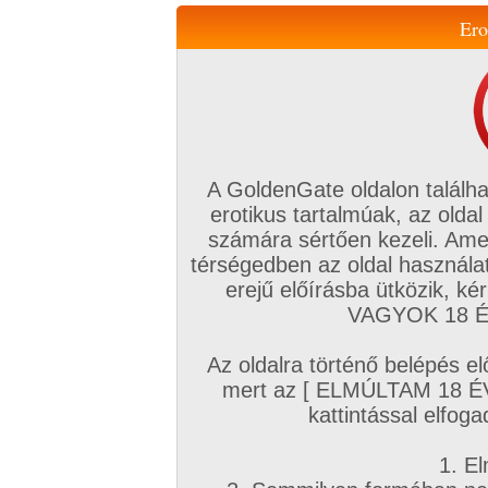
Ero
Váltás a mobil verzióra!
A GoldenGate oldalon találha
erotikus tartalmúak, az oldal
számára sértően kezeli. Ame
térségedben az oldal használat
erejű előírásba ütközik, k
VIP tagság
TV
Filmek
Profi
Magyar amatőrök
Fóru
VAGYOK 18 ÉV
Kapcsolataim
Üzeneteim
Társkereső
Chat!
Az oldalra történő belépés el
Főoldal
/
Magyar amatőrök
/
Képsorozat (Magyar lányok)
/
mert az [ ELMÚLTAM 18 É
Egy kis kíváncsiság , kinek tetszik a szőrös punc
kattintással elfoga
1. El