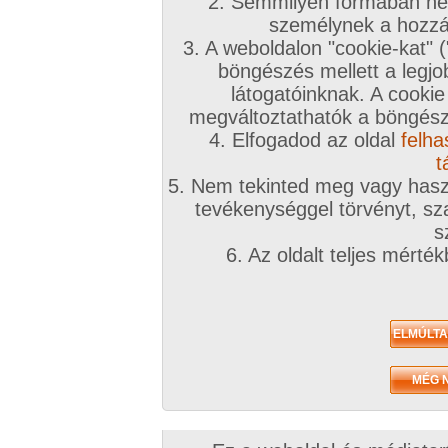
2. Semmilyen formában nem
személynek a hozzáf
3. A weboldalon "cookie-kat" 
böngészés mellett a legjo
látogatóinknak. A cookie
megváltoztathatók a böngésző
4. Elfogadod az oldal
felha
t
5. Nem tekinted meg vagy haszn
tevékenységgel törvényt, sza
s
6. Az oldalt teljes mérté