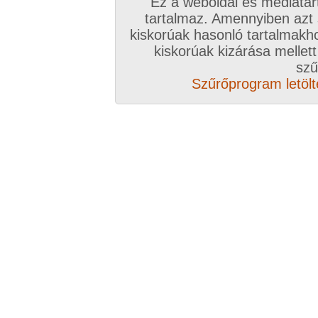
Ez a weboldal és médiatar
tartalmaz. Amennyiben azt
kiskorúak hasonló tartalmakh
/ oldal, Összesen: 14 kép
kiskorúak kizárása mellett
szű
Szűrőprogram letölté
Előző sorozat
Következő sorozat
Véletlenszerű sorozat 
Vissza a sorozatokhoz
Hozzászólás írásához be kell jelentkezn