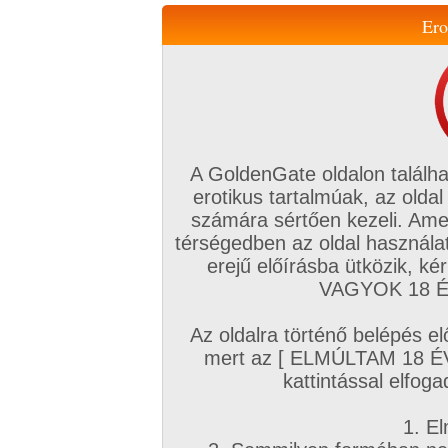
Ero
Váltás a mobil verzióra!
A GoldenGate oldalon találha
erotikus tartalmúak, az oldal
számára sértően kezeli. Ame
térségedben az oldal használat
erejű előírásba ütközik, k
VIP tagság
TV
Filmek
Profi
Magyar amatőrök
Fóru
VAGYOK 18 ÉV
Kapcsolataim
Üzeneteim
Társkereső
Chat!
Az oldalra történő belépés el
Főoldal
/
Magyar amatőrök
/
Képsorozat (Magyar párok)
/
mert az [ ELMÚLTAM 18 É
Amikor Anyának van pöcse
kattintással elfoga
1. El