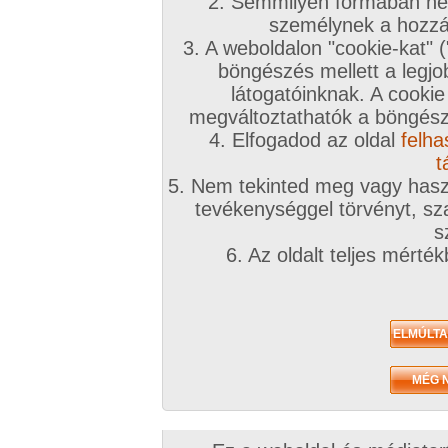
2. Semmilyen formában nem
személynek a hozzáf
3. A weboldalon "cookie-kat" 
böngészés mellett a legjo
látogatóinknak. A cookie
megváltoztathatók a böngésző
4. Elfogadod az oldal
felha
t
5. Nem tekinted meg vagy haszn
tevékenységgel törvényt, sza
s
6. Az oldalt teljes mérté