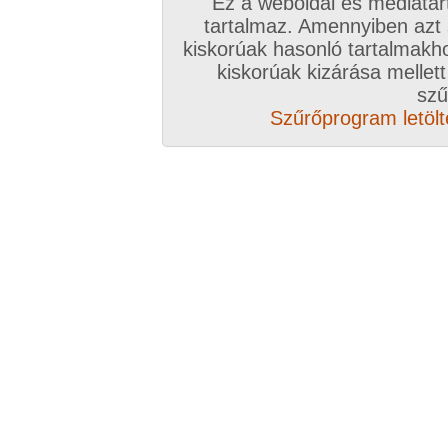
Ez a weboldal és médiatar
tartalmaz. Amennyiben azt
kiskorúak hasonló tartalmakh
/ oldal, Összesen: 19 kép
kiskorúak kizárása mellett
szű
Szűrőprogram letölté
Előző sorozat
Következő sorozat
Véletlenszerű sorozat 
Vissza a sorozatokhoz
Hozzászólás írásához be kell jelentkezn