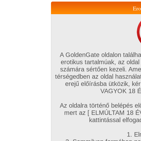
Ero
Váltás a mobil verzióra!
A GoldenGate oldalon találha
erotikus tartalmúak, az oldal
számára sértően kezeli. Ame
térségedben az oldal használat
erejű előírásba ütközik, k
VIP tagság
TV
Filmek
Profi
Magyar amatőrök
Fóru
VAGYOK 18 ÉV
Kapcsolataim
Üzeneteim
Társkereső
Chat!
Az oldalra történő belépés el
Főoldal
/
Magyar amatőrök
/
Képsorozat (Magyar párok)
/
mert az [ ELMÚLTAM 18 É
Tegnap este
kattintással elfoga
1. El