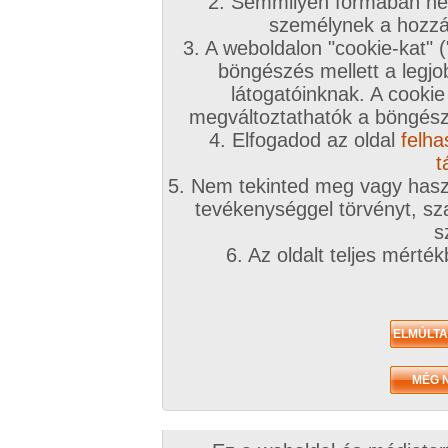
2. Semmilyen formában nem
személynek a hozzáf
3. A weboldalon "cookie-kat" 
böngészés mellett a legjo
látogatóinknak. A cookie
megváltoztathatók a böngésző
4. Elfogadod az oldal
felha
t
5. Nem tekinted meg vagy haszn
tevékenységgel törvényt, sza
s
6. Az oldalt teljes mérté