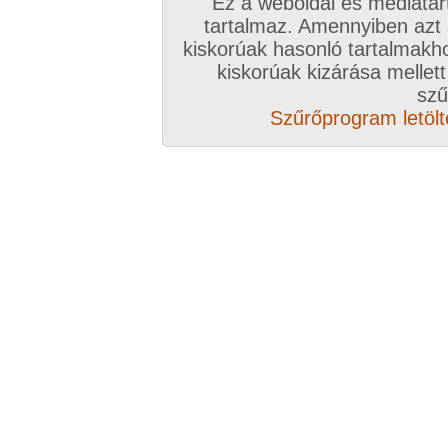
Ez a weboldal és médiatar
tartalmaz. Amennyiben azt
kiskorúak hasonló tartalmakh
/ oldal, Összesen: 13 kép
kiskorúak kizárása mellett
szű
Szűrőprogram letölté
Előző sorozat
Következő sorozat
Véletlenszerű sorozat 
Vissza a sorozatokhoz
Hozzászólás írásához be kell jelentkezn