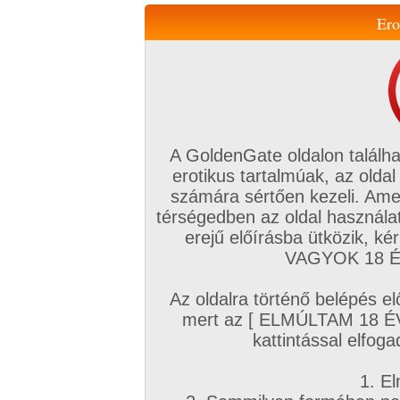
Ero
Váltás a mobil verzióra!
A GoldenGate oldalon találha
erotikus tartalmúak, az oldal
számára sértően kezeli. Ame
térségedben az oldal használat
erejű előírásba ütközik, k
VIP tagság
TV
Filmek
Profi
Magyar amatőrök
Fóru
VAGYOK 18 ÉV
Kapcsolataim
Üzeneteim
Társkereső
Chat!
Az oldalra történő belépés el
Főoldal
/
Magyar amatőrök
/
Képsorozat (Magyar lányok)
/
mert az [ ELMÚLTAM 18 É
Újévi gyűjtemény
kattintással elfoga
1. El