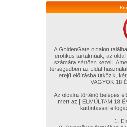
Ero
Váltás a mobil verzióra!
A GoldenGate oldalon találha
erotikus tartalmúak, az oldal
számára sértően kezeli. Ame
térségedben az oldal használat
erejű előírásba ütközik, k
VIP tagság
TV
Filmek
Profi
Magyar amatőrök
Fóru
VAGYOK 18 ÉV
Kapcsolataim
Üzeneteim
Társkereső
Chat!
Az oldalra történő belépés el
Főoldal
/
Magyar amatőrök
/
Képsorozat (Magyar lányok)
/
mert az [ ELMÚLTAM 18 É
Cici popsi
kattintással elfoga
1. El