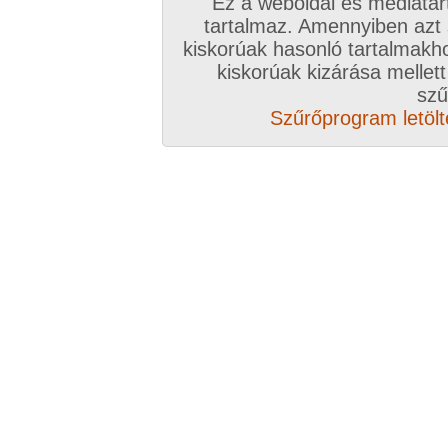
Ez a weboldal és médiatar
tartalmaz. Amennyiben azt
kiskorúak hasonló tartalmakh
/ oldal, Összesen: 14 kép
kiskorúak kizárása mellett
szű
Szűrőprogram letölté
Előző sorozat
Következő sorozat
Véletlenszerű sorozat 
Vissza a sorozatokhoz
Hozzászólás írásához be kell jelentkezn