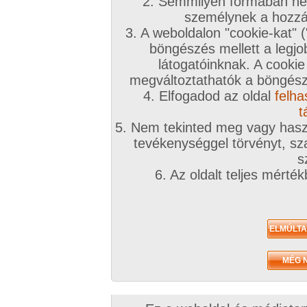
2. Semmilyen formában nem
személynek a hozzáf
3. A weboldalon "cookie-kat" 
böngészés mellett a legjo
látogatóinknak. A cookie
megváltoztathatók a böngésző
4. Elfogadod az oldal
felha
t
5. Nem tekinted meg vagy haszn
tevékenységgel törvényt, sza
s
6. Az oldalt teljes mérté