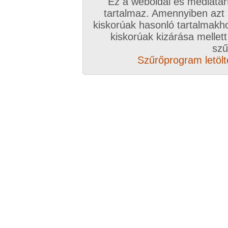
Ez a weboldal és médiatar
tartalmaz. Amennyiben azt
kiskorúak hasonló tartalmakh
/ oldal, Összesen: 10 kép
kiskorúak kizárása mellett
szű
Szűrőprogram letölté
Előző sorozat
Következő sorozat
Véletlenszerű sorozat 
Vissza a sorozatokhoz
Hozzászólás írásához be kell jelentkezn