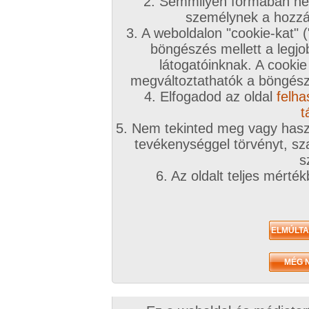
2. Semmilyen formában nem
személynek a hozzáf
3. A weboldalon "cookie-kat" 
böngészés mellett a legjo
látogatóinknak. A cookie
megváltoztathatók a böngésző
4. Elfogadod az oldal
felha
t
5. Nem tekinted meg vagy haszn
tevékenységgel törvényt, sza
s
6. Az oldalt teljes mérté