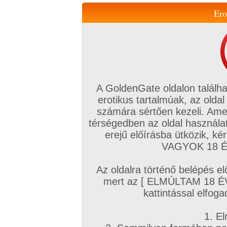
Ero
Váltás a mobil verzióra!
A GoldenGate oldalon találha
erotikus tartalmúak, az oldal
számára sértően kezeli. Ame
térségedben az oldal használat
erejű előírásba ütközik, k
VIP tagság
TV
Filmek
Profi
Magyar amatőrök
Fóru
VAGYOK 18 ÉV
Kapcsolataim
Üzeneteim
Társkereső
Chat!
Az oldalra történő belépés el
Főoldal
/
Magyar amatőrök
/
Képsorozat (Magyar lányok)
/
mert az [ ELMÚLTAM 18 É
itt vagyok nektek
kattintással elfoga
1. El