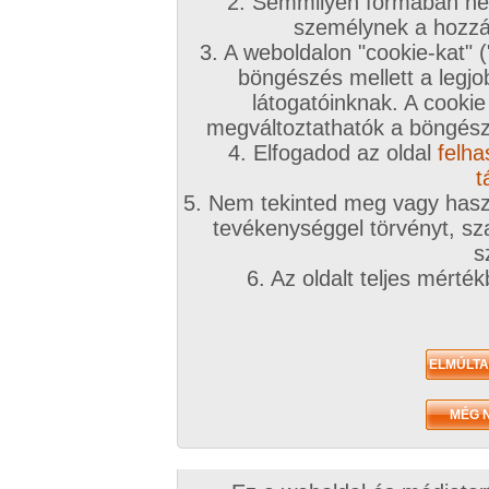
2. Semmilyen formában nem
személynek a hozzáf
3. A weboldalon "cookie-kat" 
böngészés mellett a legjo
látogatóinknak. A cookie
megváltoztathatók a böngésző
4. Elfogadod az oldal
felha
t
5. Nem tekinted meg vagy haszn
tevékenységgel törvényt, sza
s
6. Az oldalt teljes mérté