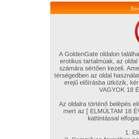
Ero
Váltás a mobil verzióra!
A GoldenGate oldalon találha
erotikus tartalmúak, az oldal
számára sértően kezeli. Ame
térségedben az oldal használat
erejű előírásba ütközik, k
VIP tagság
TV
Filmek
Profi
Magyar amatőrök
Fóru
VAGYOK 18 ÉV
Kapcsolataim
Üzeneteim
Társkereső
Chat!
Az oldalra történő belépés el
Főoldal
/
Magyar amatőrök
/
Képsorozat (Magyar párok)
/
mert az [ ELMÚLTAM 18 É
+2 ='1
kattintással elfoga
1. El