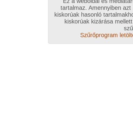
Ez a weboldal és médiatar
tartalmaz. Amennyiben azt
kiskorúak hasonló tartalmakh
/ oldal, Összesen: 38 kép
kiskorúak kizárása mellett
szű
Szűrőprogram letölté
Előző sorozat
Következő sorozat
Véletlenszerű sorozat 
Vissza a sorozatokhoz
Hozzászólás írásához be kell jelentkezn