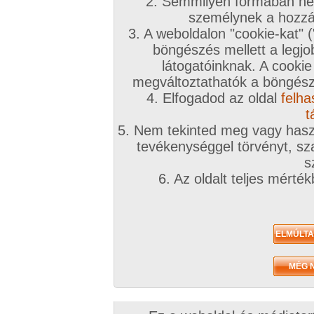
2. Semmilyen formában nem
személynek a hozzáf
3. A weboldalon "cookie-kat" 
böngészés mellett a legjo
látogatóinknak. A cookie
megváltoztathatók a böngésző
4. Elfogadod az oldal
felha
t
5. Nem tekinted meg vagy haszn
tevékenységgel törvényt, sza
Összesen: 38 kép
s
6. Az oldalt teljes mérté
Előző sorozat
Következő sorozat
Véletlenszerű sorozat 
Vissza a sorozatokhoz