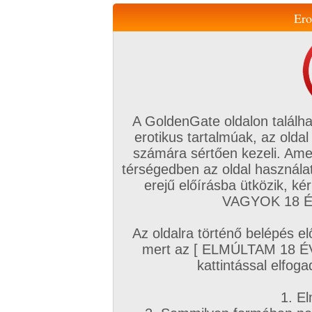
Ero
Váltás a mobil verzióra!
A GoldenGate oldalon találha
erotikus tartalmúak, az oldal
számára sértően kezeli. Ame
térségedben az oldal használat
erejű előírásba ütközik, k
VIP tagság
TV
Filmek
Profi
Magyar amatőrök
Fóru
VAGYOK 18 ÉV
Kapcsolataim
Üzeneteim
Társkereső
Chat!
Az oldalra történő belépés el
Főoldal
/
Magyar amatőrök
/
Képsorozat (Magyar párok)
/
mert az [ ELMÚLTAM 18 É
+2 ='1
kattintással elfoga
1. El