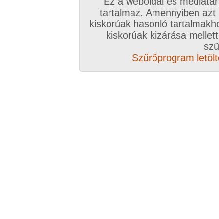
Ez a weboldal és médiatar
tartalmaz. Amennyiben azt
Hozzászólás írásához be kell jelentkezn
kiskorúak hasonló tartalmakh
kiskorúak kizárása mellett
szű
Szűrőprogram letölté
Az eddigi hozzászólások
hozzászólás / oldal
hozzászólás / oldal