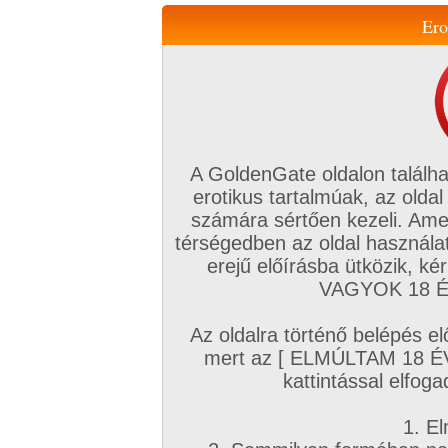
Ero
Váltás a mobil verzióra!
A GoldenGate oldalon találha
erotikus tartalmúak, az oldal
számára sértően kezeli. Ame
térségedben az oldal használat
erejű előírásba ütközik, k
VIP tagság
TV
Filmek
Profi
Magyar amatőrök
Fóru
VAGYOK 18 ÉV
Kapcsolataim
Üzeneteim
Társkereső
Chat!
Az oldalra történő belépés el
Főoldal
/
Magyar amatőrök
/
Képsorozat (Magyar lányok)
/
mert az [ ELMÚLTAM 18 É
Ismét köbányában
kattintással elfoga
1. El