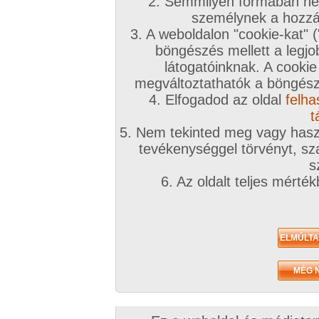
2. Semmilyen formában nem
személynek a hozzáf
3. A weboldalon "cookie-kat" 
böngészés mellett a legjo
látogatóinknak. A cookie
megváltoztathatók a böngésző
4. Elfogadod az oldal
felha
t
5. Nem tekinted meg vagy haszn
tevékenységgel törvényt, sza
s
6. Az oldalt teljes mérté