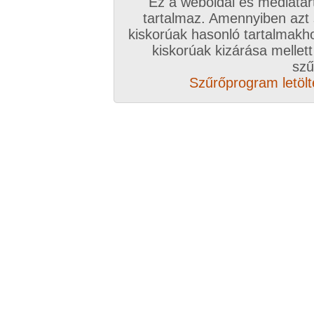
Ez a weboldal és médiatar
tartalmaz. Amennyiben azt
kiskorúak hasonló tartalmakh
/ oldal, Összesen: 18 kép
kiskorúak kizárása mellett
szű
Szűrőprogram letölté
Előző sorozat
Következő sorozat
Véletlenszerű sorozat 
Vissza a sorozatokhoz
Hozzászólás írásához be kell jelentkezn