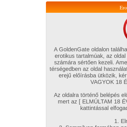
Ero
Váltás a mobil verzióra!
A GoldenGate oldalon találha
erotikus tartalmúak, az oldal
számára sértően kezeli. Ame
térségedben az oldal használat
erejű előírásba ütközik, k
VIP tagság
TV
Filmek
Profi
Magyar amatőrök
Fóru
VAGYOK 18 ÉV
Kapcsolataim
Üzeneteim
Társkereső
Chat!
Az oldalra történő belépés el
Főoldal
/
Profi
/
Képsorozat (Hardcore)
mert az [ ELMÚLTAM 18 É
Hardcore
kattintással elfoga
1. El
A