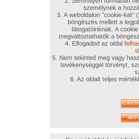
2. Semmilyen formában nem
személynek a hozzáf
3. A weboldalon "cookie-kat" 
böngészés mellett a legjo
látogatóinknak. A cookie
megváltoztathatók a böngésző
A sorozat kategóriái:
hardcore
,
kopasz pina
,
arcra élvezés
,
orál
,
párok
,
kut
lovagló pozíció
,
háttal lovagló pozicíó
4. Elfogadod az oldal
felha
Képek száma:
200
Értékelés:
4.91/5 (55db)
t
5. Nem tekinted meg vagy haszn
tevékenységgel törvényt, sza
s
6. Az oldalt teljes mérté
V
A sorozat kategóriái:
hardcore
,
fazon pina
,
arcra élvezés
,
orál
,
ujjazás
,
nya
pozicíó
Képek száma:
266
Értékelés:
4.54/5 (35db)