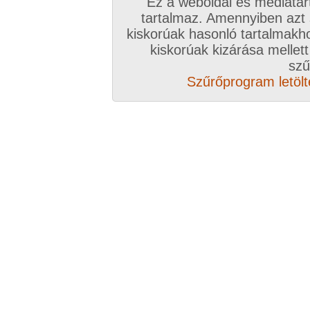
Ez a weboldal és médiatar
tartalmaz. Amennyiben azt
kiskorúak hasonló tartalmakh
K
kiskorúak kizárása mellett
szű
Szűrőprogram letölté
A sorozat kategóriái:
hardcore
,
kopasz pina
,
arcra élvezés
,
anál hardcore
,
kanál póz
,
lovagló pozíció
,
háttal lovagló pozicíó
Képek száma:
115
Értékelés:
4.64/5 (33db)
S
A sorozat kategóriái:
hardcore
,
kopasz pina
,
testre élvezés
,
anál hardcore
,