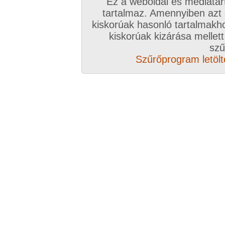
Ez a weboldal és médiatar
Válassz csomagot, kattints
tartalmaz. Amennyiben azt
kiskorúak hasonló tartalmakh
A VIP további előnyeiről ide kattintv
kiskorúak kizárása mellett
szű
VIP tagságoddal biztosítod az oldal műk
Szűrőprogram letölté
anyagok ingyenes kiszolgálását, k
Rövid ez a videó? Hiányzik a vége, vagy
A Goldengate TV-ben
több, mint 2760
DVD
azonnal lejátszható, 20-50 perces videókból 
melyek VIP tagságival korlátlanul nézhetőek!
rengeteg további prémium szolgáltatást érhe
ezer
eredeti, nagy felbontású amatőr és pro
képernyős diavetítés és még sok m
Több, mint 2760 darab komplett, minőség
hez klikk ide!