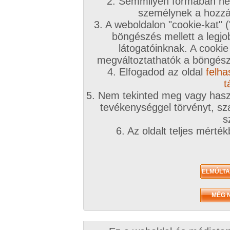
2. Semmilyen formában nem
személynek a hozzáf
3. A weboldalon "cookie-kat" 
böngészés mellett a legjo
látogatóinknak. A cookie
megváltoztathatók a böngésző
4. Elfogadod az oldal
felha
t
5. Nem tekinted meg vagy haszn
tevékenységgel törvényt, sza
s
6. Az oldalt teljes mérté
Zavaróak a reklámok? Folyamato
Azonnal VIP taggá válhatsz