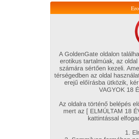
Ero
Váltás a mobil verzióra!
A GoldenGate oldalon találha
erotikus tartalmúak, az oldal
számára sértően kezeli. Ame
térségedben az oldal használat
erejű előírásba ütközik, k
VIP tagság
TV
Filmek
Profi
Magyar amatőrök
Fóru
VAGYOK 18 ÉV
Kapcsolataim
Üzeneteim
Társkereső
Chat!
Az oldalra történő belépés el
Főoldal
/
Magyar amatőrök
/
Videó (Magyar párok)
/
mert az [ ELMÚLTAM 18 É
Buli utolsó adag popsiba lőve - Első FFN hármas
kattintással elfoga
1. El