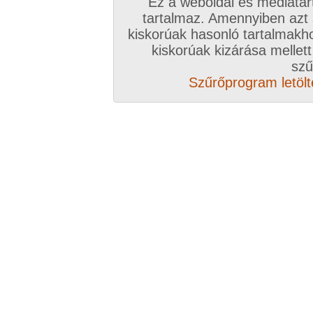
Válassz csomagot, kattints
Ez a weboldal és médiatar
tartalmaz. Amennyiben azt
A VIP további előnyeiről ide kattintv
kiskorúak hasonló tartalmakh
kiskorúak kizárása mellett
VIP tagságoddal biztosítod az oldal műk
szű
anyagok ingyenes kiszolgálását, k
Szűrőprogram letölté
Rövid ez a videó? Hiányzik a vége, vagy
A Goldengate TV-ben
több, mint 2760
DVD
azonnal lejátszható, 20-50 perces videókból 
melyek VIP tagságival korlátlanul nézhetőek!
rengeteg további prémium szolgáltatást érhe
ezer
eredeti, nagy felbontású amatőr és pro
képernyős diavetítés és még sok m
Több, mint 2760 darab komplett, minőség
hez klikk ide!