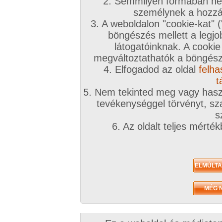
2. Semmilyen formában nem
személynek a hozzáf
3. A weboldalon "cookie-kat" 
böngészés mellett a legjo
látogatóinknak. A cookie
megváltoztathatók a böngésző
4. Elfogadod az oldal
felha
t
5. Nem tekinted meg vagy haszn
tevékenységgel törvényt, sza
s
6. Az oldalt teljes mérté
Zavaróak a reklámok? Folyamato
Azonnal VIP taggá válhatsz