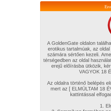
Ero
Váltás a mobil verzióra!
A GoldenGate oldalon találha
erotikus tartalmúak, az oldal
számára sértően kezeli. Ame
térségedben az oldal használat
erejű előírásba ütközik, k
VIP tagság
TV
Filmek
Profi
Magyar amatőrök
Fóru
VAGYOK 18 ÉV
Kapcsolataim
Üzeneteim
Társkereső
Chat!
Az oldalra történő belépés el
Főoldal
/
Magyar amatőrök
/
Videó (Magyar lányok)
/
mert az [ ELMÚLTAM 18 É
Felkészülve 1. rész.
kattintással elfoga
1. El