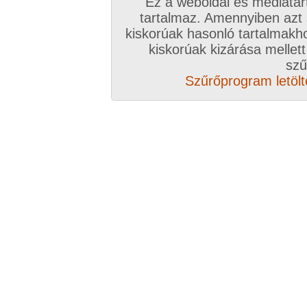
Ez a weboldal és médiatar
Válassz csomagot, kattints
tartalmaz. Amennyiben azt
kiskorúak hasonló tartalmakh
A VIP további előnyeiről ide kattintv
kiskorúak kizárása mellett
szű
VIP tagságoddal biztosítod az oldal műk
Szűrőprogram letölté
anyagok ingyenes kiszolgálását, k
Rövid ez a videó? Hiányzik a vége, vagy
A Goldengate TV-ben
több, mint 2760
DVD
azonnal lejátszható, 20-50 perces videókból 
melyek VIP tagságival korlátlanul nézhetőek!
rengeteg további prémium szolgáltatást érhe
ezer
eredeti, nagy felbontású amatőr és pro
képernyős diavetítés és még sok m
Több, mint 2760 darab komplett, minőség
hez klikk ide!