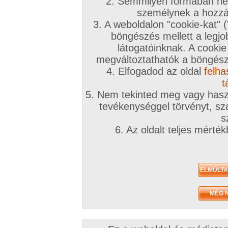
2. Semmilyen formában nem
személynek a hozzáf
3. A weboldalon "cookie-kat" 
böngészés mellett a legjo
látogatóinknak. A cookie
megváltoztathatók a böngésző
4. Elfogadod az oldal
felha
t
5. Nem tekinted meg vagy haszn
tevékenységgel törvényt, sza
s
6. Az oldalt teljes mérté
Zavaróak a reklámok? Folyamato
Azonnal VIP taggá válhatsz