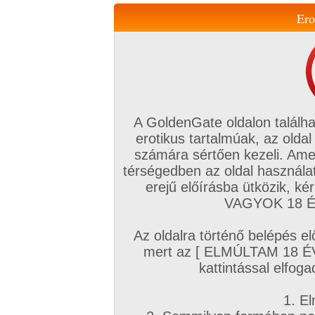
Ero
Váltás a mobil verzióra!
A GoldenGate oldalon találha
erotikus tartalmúak, az oldal
számára sértően kezeli. Ame
térségedben az oldal használat
erejű előírásba ütközik, k
VIP tagság
TV
Filmek
Profi
Magyar amatőrök
Fóru
VAGYOK 18 ÉV
Kapcsolataim
Üzeneteim
Társkereső
Chat!
Az oldalra történő belépés el
Főoldal
/
Magyar amatőrök
/
Videó (Magyar lányok)
/
mert az [ ELMÚLTAM 18 É
Egy kis előjáték
kattintással elfoga
1. El