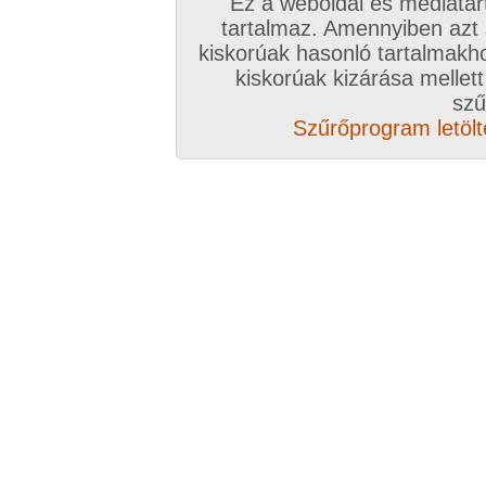
Ez a weboldal és médiatar
tartalmaz. Amennyiben azt
kiskorúak hasonló tartalmakh
kiskorúak kizárása mellett
szű
Szűrőprogram letölté