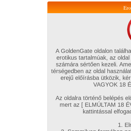
Ero
Váltás a mobil verzióra!
A GoldenGate oldalon találha
erotikus tartalmúak, az oldal
számára sértően kezeli. Ame
térségedben az oldal használat
erejű előírásba ütközik, k
VIP tagság
TV
Filmek
Profi
Magyar amatőrök
Fóru
VAGYOK 18 ÉV
Kapcsolataim
Üzeneteim
Társkereső
Chat!
Az oldalra történő belépés el
Főoldal
/
Amatőr mufftár
/
Páros 1977
/
mert az [ ELMÚLTAM 18 É
Amatőr sorozatok
kattintással elfoga
1. El
R