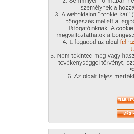
2. Semmilyen formában nem
p
személynek a hozzáf
3. A weboldalon "cookie-kat" 
böngészés mellett a legjo
látogatóinknak. A cookie
megváltoztathatók a böngésző
A sorozat kategóriái:
magyar lányok
,
lányok
,
puncis/maszti
Képek száma:
11
Értékelés:
4.66/5 (434db)
4. Elfogadod az oldal
felha
t
5. Nem tekinted meg vagy haszn
tevékenységgel törvényt, sza
s
K
6. Az oldalt teljes mérté
p
A sorozat kategóriái:
magyar lányok
,
harisnyás
,
vibrátoros
,
lányok
,
puncis/
Képek száma:
10
Értékelés:
4.7/5 (515db)
/ oldal Összesen: 2 képsorozat, Listázva: 1-2