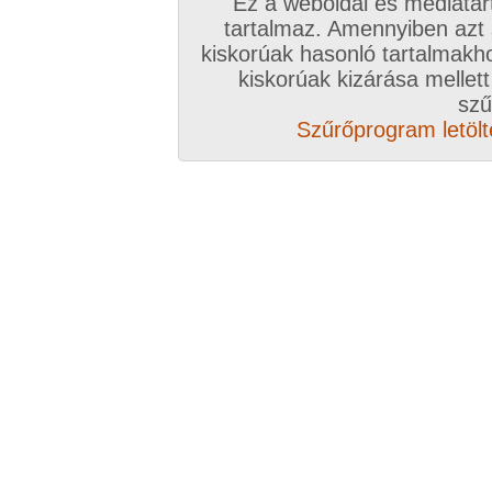
Ez a weboldal és médiatar
zorka
tartalmaz. Amennyiben azt
kiskorúak hasonló tartalmakh
Nem szabad keresni. Meg kell várni, amíg magá
kiskorúak kizárása mellett
érzelem is kell hozzá. Szexuálisan izgató dolgok
szű
tökéletesek ezek az oldalak. De értelmes kapcso
Szűrőprogram letölté
is, inkább személyesen. Sok helyre el kell menn
emberfiára, vagy lányára rámosolyog a szerenc
werwer
#2
Miért van ,hogy ha egy nőt keresek szexre nem í
keresnék rögtön van 20!
jozsikameztele
Sziaasztok. Be valóm van 20 éve használom kü
nem sok jön össze talán én is hozzá járulok ho
pletykaság miat. Pár fotó videó hogy nem kam
pasikat, főként szexbe. De valahogy bele keve