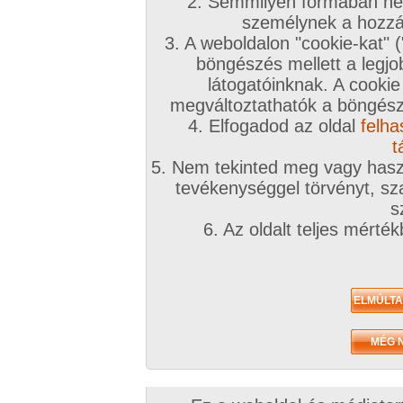
2. Semmilyen formában nem
személynek a hozzáf
3. A weboldalon "cookie-kat" 
böngészés mellett a legjo
látogatóinknak. A cookie
Az eddigi hozzászólások
megváltoztathatók a böngésző
4. Elfogadod az oldal
felha
t
Sorrend:
hozzászólás / oldal
5. Nem tekinted meg vagy haszn
tevékenységgel törvényt, sza
s
puszinyuszi
#
6. Az oldalt teljes mérté
Partnert akár naponta is lehet találni, de minden
egy van az életben!
jozsikameztele
#
Mindegy keresel nem jön össze, vagy nagyon la
keresel