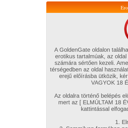
Ero
Váltás a mobil verzióra!
A GoldenGate oldalon találha
erotikus tartalmúak, az oldal
számára sértően kezeli. Ame
térségedben az oldal használat
erejű előírásba ütközik, k
VIP tagság
TV
Filmek
Profi
Magyar amatőrök
Fóru
VAGYOK 18 ÉV
Kapcsolataim
Üzeneteim
Társkereső
Chat!
Az oldalra történő belépés el
Főoldal
/
Fórum
/
Nappalik, társalgók
/
mert az [ ELMÚLTAM 18 É
Nehéz társat találni vagy csak engem sújt az élet
kattintással elfoga
Hozzászólás írásához be kell jelentkezn
1. El