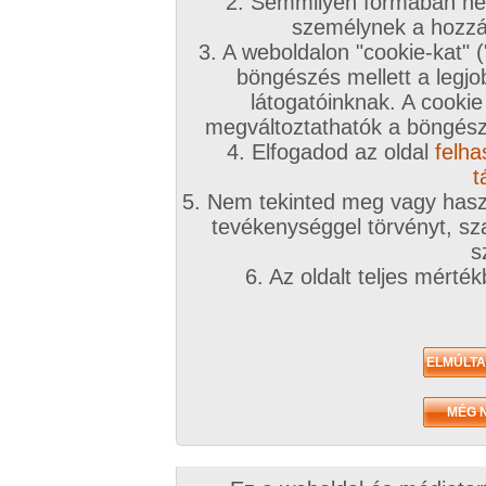
A téma leírása
2. Semmilyen formában nem
személynek a hozzáf
Holdvilágnál tali egy erdő szélén...
3. A weboldalon "cookie-kat" 
böngészés mellett a legjo
INGYENES TÁRSKERESŐHÖZ KLIKK IDE!
látogatóinknak. A cookie
megváltoztathatók a böngésző
Társkeresőnkben mindenki megtalálja, akit keres
4. Elfogadod az oldal
felha
töltsd ki az adatlapod!
t
5. Nem tekinted meg vagy haszn
A továbbiakban a fórumtémákat erre a célra ne
tevékenységgel törvényt, sza
hatékonynak!
s
6. Az oldalt teljes mérté
!!! Figyelem !!!
Európai uniós és magyar jogren
ütköző társkeresések észrevételtől, bejelentés 
számíthatóan a legrövidebb időn belül eltávolítá
kiemelve:
Animál
és
Családi
. Joghatósági ellen
témában kereső felhasználók
feljelentésre, il
következményre számíthatnak
(joghatósági e
néha szúrópróbaszerűen nézegeti a fórumokat)