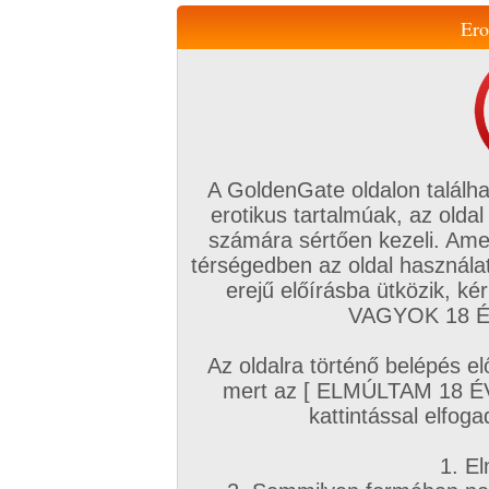
Ero
Váltás a mobil verzióra!
A GoldenGate oldalon találha
erotikus tartalmúak, az oldal
számára sértően kezeli. Ame
térségedben az oldal használat
erejű előírásba ütközik, k
VIP tagság
TV
Filmek
Profi
Magyar amatőrök
Fóru
VAGYOK 18 ÉV
Kapcsolataim
Üzeneteim
Társkereső
Chat!
Az oldalra történő belépés el
Főoldal
/
Fórum
/
Társkeresés
/
mert az [ ELMÚLTAM 18 É
Autós, Szabadban szexhez partnereket
kattintással elfoga
Hozzászólás írásához be kell jelentkezn
1. El