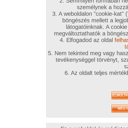
A téma leírása
2. Semmilyen formában nem
személynek a hozzáf
3. A weboldalon "cookie-kat" 
ÉSZAK-ALFÖLD Régió
böngészés mellett a legjo
látogatóinknak. A cookie
Megyék: Hajdú-Bihar, Jász-Nagykun-Szolnok
megváltoztathatók a böngésző
Bereg
4. Elfogadod az oldal
felha
Nagyobb városok: Debrecen, Szolnok, Nyír
t
5. Nem tekinted meg vagy haszn
tevékenységgel törvényt, sza
INGYENES TÁRSKERESŐHÖZ KLIKK IDE!
s
6. Az oldalt teljes mérté
Társkeresőnkben mindenki megtalálja, akit keres
töltsd ki az adatlapod!
A továbbiakban a fórumtémákat erre a célra ne
hatékonynak!
!!! Figyelem !!!
Európai uniós és magyar jogren