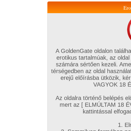
Ero
Váltás a mobil verzióra!
A GoldenGate oldalon találha
erotikus tartalmúak, az oldal
számára sértően kezeli. Ame
térségedben az oldal használat
erejű előírásba ütközik, k
VIP tagság
TV
Filmek
Profi
Magyar amatőrök
Fóru
VAGYOK 18 ÉV
Kapcsolataim
Üzeneteim
Társkereső
Chat!
Az oldalra történő belépés el
Főoldal
/
Fórum
/
Társkeresés
/
mert az [ ELMÚLTAM 18 É
ÉSZAK-ALFÖLD Régió (Hajdú-Bihar, Szolnok, Sz
kattintással elfoga
Hozzászólás írásához be kell jelentkezn
1. El