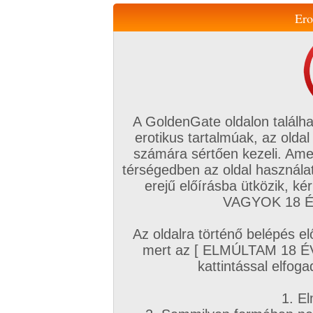
Ero
Váltás a mobil verzióra!
A GoldenGate oldalon találha
erotikus tartalmúak, az oldal
számára sértően kezeli. Ame
térségedben az oldal használat
erejű előírásba ütközik, k
VIP tagság
TV
Filmek
Profi
Magyar amatőrök
Fóru
VAGYOK 18 ÉV
Kapcsolataim
Üzeneteim
Társkereső
Chat!
Az oldalra történő belépés el
Főoldal
/
Fórum
/
Nappalik, társalgók
/
mert az [ ELMÚLTAM 18 É
Gennyzsákszem nappalija (nyitott, bárki bejöhet)
kattintással elfoga
Hozzászólás írásához be kell jelentkezn
1. El