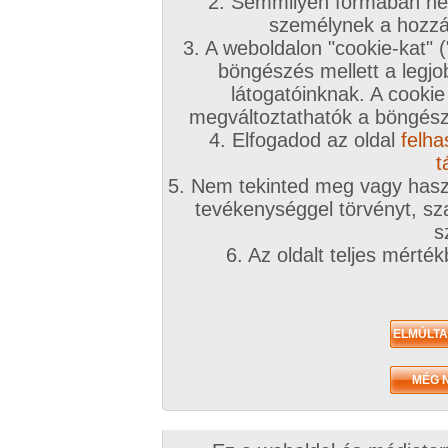
A téma leírása
2. Semmilyen formában nem
személynek a hozzáf
A nappali egy medvebőrről szól, ahol egyesek 
3. A weboldalon "cookie-kat" 
beszélgetnek, egyesek sütit esznek, egyesek
al
böngészés mellett a legjo
egyesek elmesélik örömüket, egyesek elmondjá
látogatóinknak. A cookie
kérdéseket tesznek fel, egyesek válaszolnak, 
megváltoztathatók a böngésző
véletlenül betévednek...és egyesek felfedezik éle
4. Elfogadod az oldal
felha
t
5. Nem tekinted meg vagy haszn
tevékenységgel törvényt, sza
s
6. Az oldalt teljes mérté
Az eddigi hozzászólások
Sorrend:
hozzászólás / oldal
öcsyke