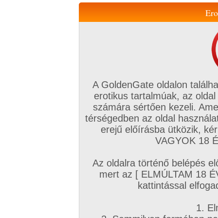
Ero
Váltás a mobil verzióra!
A GoldenGate oldalon találha
erotikus tartalmúak, az oldal
számára sértően kezeli. Ame
térségedben az oldal használat
erejű előírásba ütközik, k
VIP tagság
TV
Filmek
Profi
Magyar amatőrök
Fóru
VAGYOK 18 ÉV
Kapcsolataim
Üzeneteim
Társkereső
Chat!
Az oldalra történő belépés el
Főoldal
/
Fórum
/
Szex (szokások, párkapcsolatok, érdekességek, okítások)
/
mert az [ ELMÚLTAM 18 É
Nudisták, naturisták, szex (Nem társkereső!)
kattintással elfoga
Hozzászólás írásához be kell jelentkezn
1. El