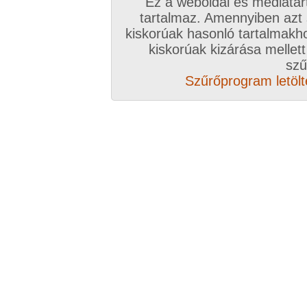
Ez a weboldal és médiatar
környezettudatosságot, vegetarianizmust, és a 
tartalmaz. Amennyiben azt
szorosabb viszonyt (természetes öltözet, eszkö
kiskorúak hasonló tartalmakh
Naturista strandon ne legyél meglepődve, hogy t
kiskorúak kizárása mellett
de evidensnek veheted azt, hogy annak anyag
szű
Nudista strand az a hely ahol elvárt a meztelen
Szűrőprogram letölté
A nudista strandon tett látogatás felhatalmazha
nudistának nevezd magad, de még nem tesz nat
Nudizmus-t - naturalizmus-t nem keverni nem e
nudizmus számára helyet biztosító létesítménye
előszeretettel aggatják ki a „naturalista” szót c
hangzás kedvért)
A nudizmus nem egyenlő az exhibicionizmussal
Nem társkereső!
Időpont és helyszín egyezteté
a társkeresőben. Az ilyen bejegyzések moderál
Csak tapasztalatokat és élményeket írjatok ide!
FIGYELEM! Minden bejegyzés, ami társ és p