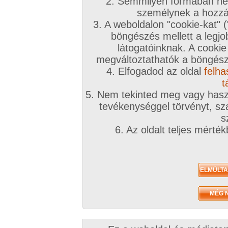
A téma leírása
2. Semmilyen formában nem
személynek a hozzáf
FIGYELEM! Minden bejegyzés, ami társ és p
3. A weboldalon "cookie-kat" 
tartalmaz, vagy időpont egyezésről szól, az t
böngészés mellett a legjo
továbbá a bejegyző 1 hetes tiltást is kap!. 
látogatóinknak. A cookie
PARTNERKERESŐ!
megváltoztathatók a böngésző
4. Elfogadod az oldal
felha
INGYENES TÁRSKERESŐHÖZ KLIKK IDE!
t
Naturizmus, nem más, mint a harmónia. Harmó
5. Nem tekinted meg vagy haszn
többi emberrel és a természettel.
tevékenységgel törvényt, sza
Nudizmus, nem más, mint ruhátlanság választá
s
naturalizmust követve, akár „egyenletes barna
6. Az oldalt teljes mérté
egyéb dolgot. Persze a szexualitás csak egy ke
Amit természetesen privát körülmények között 
meg az ember!
Nudista: az, aki időnként a ruhátlanságot válasz
Naturista pedig, ha akarja, a ruhátlanságot válas
nem elengedhetetlen része alkalmi meztelensé
hogy nudista. Tehát egyszerű meztelenkedésné
meztelenkedésnél többet foglal magába a szeml