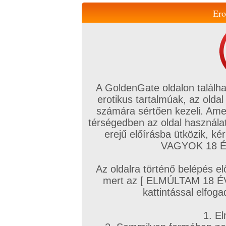
Ero
Váltás a mobil verzióra!
A GoldenGate oldalon találha
erotikus tartalmúak, az oldal
számára sértően kezeli. Ame
térségedben az oldal használat
erejű előírásba ütközik, k
VIP tagság
TV
Filmek
Profi
Magyar amatőrök
Fóru
VAGYOK 18 ÉV
Kapcsolataim
Üzeneteim
Társkereső
Chat!
Az oldalra történő belépés el
Főoldal
/
Fórum
/
Társkeresés
/
mert az [ ELMÚLTAM 18 É
Extrém társkereső
kattintással elfoga
Hozzászólás írásához be kell jelentkezn
1. El