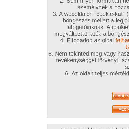
A téma leírása
2. Semmilyen formában nem
személynek a hozzáf
Extrém társkereső extrém dolgokra
3. A weboldalon "cookie-kat" 
böngészés mellett a legjo
INGYENES TÁRSKERESŐHÖZ KLIKK IDE!
látogatóinknak. A cookie
megváltoztathatók a böngésző
Társkeresőnkben mindenki megtalálja, akit keres
4. Elfogadod az oldal
felha
töltsd ki az adatlapod!
t
5. Nem tekinted meg vagy haszn
A továbbiakban a fórumtémákat erre a célra ne
tevékenységgel törvényt, sza
hatékonynak!
s
6. Az oldalt teljes mérté
!!! Figyelem !!!
Európai uniós és magyar jogren
ütköző társkeresések észrevételtől, bejelentés 
számíthatóan a legrövidebb időn belül eltávolítá
kiemelve:
Animál
és
Családi
. Joghatósági ellen
témában kereső felhasználók
feljelentésre, il
következményre számíthatnak
(joghatósági e
néha szúrópróbaszerűen nézegeti a fórumokat)