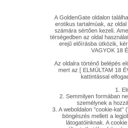
Ero
A GoldenGate oldalon találha
erotikus tartalmúak, az oldal
számára sértően kezeli. Ame
térségedben az oldal használat
Váltás a mobil verzióra!
erejű előírásba ütközik, k
VAGYOK 18 ÉV
Az oldalra történő belépés el
mert az [ ELMÚLTAM 18 É
kattintással elfoga
VIP tagság
TV
Filmek
Profi
Magyar amatőrök
Fóru
1. El
Kapcsolataim
Üzeneteim
Társkereső
Chat!
2. Semmilyen formában nem
Főoldal
/
Magyar amatőrök
/
Képsorozat (Magyar fiúk)
/
személynek a hozzáf
SokaDick
3. A weboldalon "cookie-kat" 
böngészés mellett a legjo
látogatóinknak. A cookie