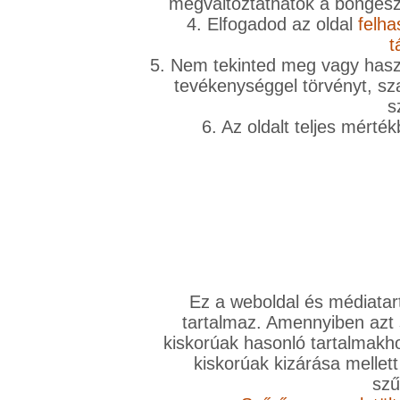
megváltoztathatók a böngésző
4. Elfogadod az oldal
felha
t
5. Nem tekinted meg vagy haszn
tevékenységgel törvényt, sza
s
6. Az oldalt teljes mérté
Ez a weboldal és médiatar
tartalmaz. Amennyiben azt
kiskorúak hasonló tartalmakh
kiskorúak kizárása mellett
szű