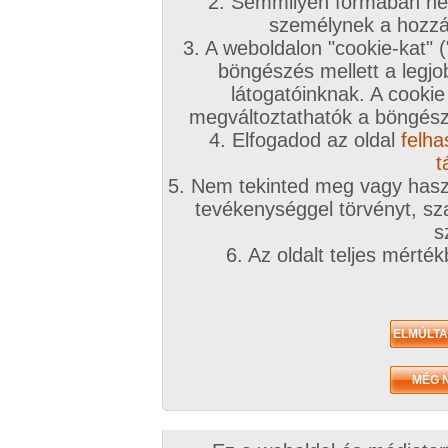
2. Semmilyen formában nem
személynek a hozzáf
3. A weboldalon "cookie-kat" 
böngészés mellett a legjo
látogatóinknak. A cookie
megváltoztathatók a böngésző
4. Elfogadod az oldal
felha
t
5. Nem tekinted meg vagy haszn
tevékenységgel törvényt, sza
s
6. Az oldalt teljes mérté