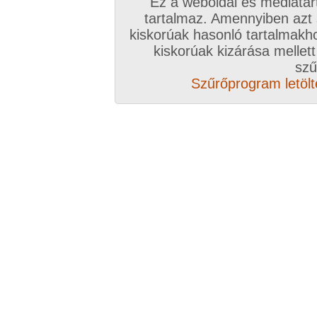
Ez a weboldal és médiatar
tartalmaz. Amennyiben azt
Összesen: 8 kép
kiskorúak hasonló tartalmakh
kiskorúak kizárása mellett
Előző sorozat
Következő sorozat
Véletlenszerű sorozat 
szű
Szűrőprogram letölté
Vissza a sorozatokhoz
Hozzászólás írásához be kell jelentkezn
Az eddigi hozzászólások