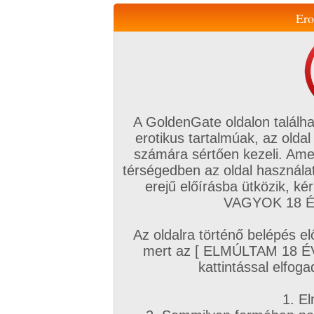
Ero
Váltás a mobil verzióra!
A GoldenGate oldalon találha
erotikus tartalmúak, az oldal
számára sértően kezeli. Ame
térségedben az oldal használat
erejű előírásba ütközik, k
VIP tagság
TV
Filmek
Profi
Magyar amatőrök
Fóru
VAGYOK 18 ÉV
Kapcsolataim
Üzeneteim
Társkereső
Chat!
Az oldalra történő belépés el
Főoldal
/
Magyar amatőrök
/
Képsorozat (Magyar fiúk)
/
mert az [ ELMÚLTAM 18 É
SokaDick
kattintással elfoga
1. El