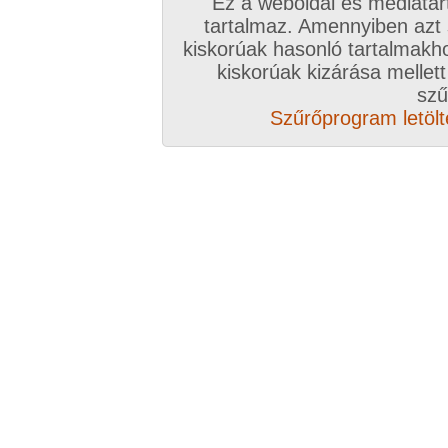
Ez a weboldal és médiatar
tartalmaz. Amennyiben azt
kiskorúak hasonló tartalmakh
/ oldal, Összesen: 14 kép
kiskorúak kizárása mellett
szű
Szűrőprogram letölté
Előző sorozat
Következő sorozat
Véletlenszerű sorozat 
Vissza a sorozatokhoz
Hozzászólás írásához be kell jelentkezn