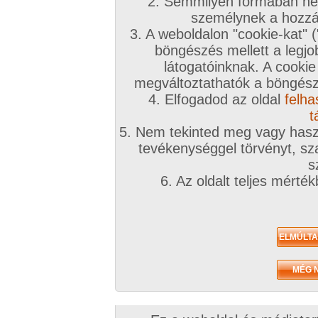
2. Semmilyen formában nem
személynek a hozzáf
3. A weboldalon "cookie-kat" 
böngészés mellett a legjo
látogatóinknak. A cookie
megváltoztathatók a böngésző
4. Elfogadod az oldal
felha
t
5. Nem tekinted meg vagy haszn
tevékenységgel törvényt, sza
s
6. Az oldalt teljes mérté