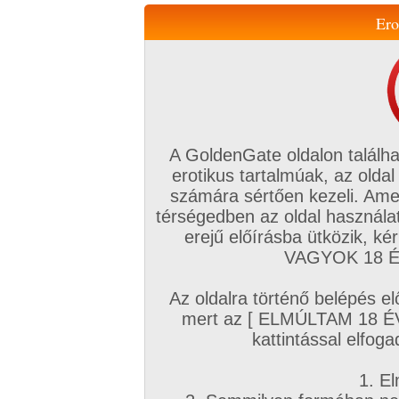
Ero
Váltás a mobil verzióra!
A GoldenGate oldalon találha
erotikus tartalmúak, az oldal
számára sértően kezeli. Ame
térségedben az oldal használat
erejű előírásba ütközik, k
VIP tagság
TV
Filmek
Profi
Magyar amatőrök
Fóru
VAGYOK 18 ÉV
Kapcsolataim
Üzeneteim
Társkereső
Chat!
Az oldalra történő belépés el
Főoldal
/
Magyar amatőrök
/
Képsorozat (Magyar lányok)
/
mert az [ ELMÚLTAM 18 É
Fehérneműben
kattintással elfoga
1. El