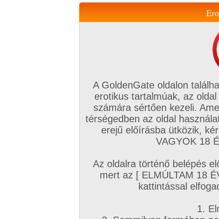
Ero
Váltás a mobil verzióra!
A GoldenGate oldalon találha
erotikus tartalmúak, az oldal
számára sértően kezeli. Ame
térségedben az oldal használat
erejű előírásba ütközik, k
VIP tagság
TV
Filmek
Profi
Magyar amatőrök
Fóru
VAGYOK 18 ÉV
Kapcsolataim
Üzeneteim
Társkereső
Chat!
Az oldalra történő belépés el
Főoldal
/
Magyar amatőrök
/
Képsorozat (Magyar lányok)
/
mert az [ ELMÚLTAM 18 É
Forró trópusi szigeten
kattintással elfoga
1. El