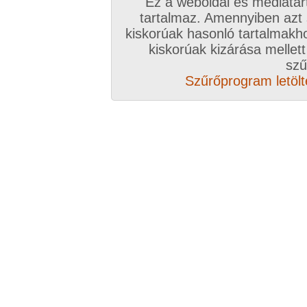
Ez a weboldal és médiatar
tartalmaz. Amennyiben azt
kiskorúak hasonló tartalmakh
/ oldal, Összesen: 20 kép
kiskorúak kizárása mellett
szű
Szűrőprogram letölté
Előző sorozat
Következő sorozat
Véletlenszerű sorozat 
Vissza a sorozatokhoz
Hozzászólás írásához be kell jelentkezn