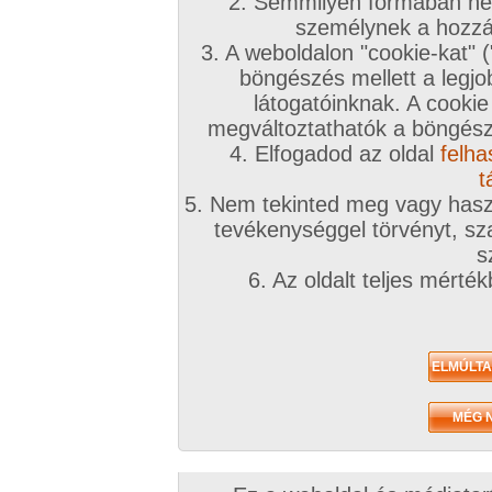
2. Semmilyen formában nem
személynek a hozzáf
3. A weboldalon "cookie-kat" 
böngészés mellett a legjo
látogatóinknak. A cookie
megváltoztathatók a böngésző
4. Elfogadod az oldal
felha
t
5. Nem tekinted meg vagy haszn
tevékenységgel törvényt, sza
s
6. Az oldalt teljes mérté