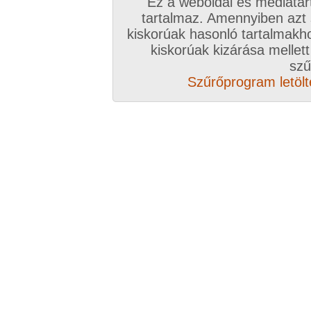
Ez a weboldal és médiatar
tartalmaz. Amennyiben azt
kiskorúak hasonló tartalmakh
kiskorúak kizárása mellett
szű
Szűrőprogram letölté