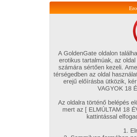
Ero
Váltás a mobil verzióra!
A GoldenGate oldalon találha
erotikus tartalmúak, az oldal
számára sértően kezeli. Ame
térségedben az oldal használat
erejű előírásba ütközik, k
VIP tagság
TV
Filmek
Profi
Magyar amatőrök
Fóru
VAGYOK 18 ÉV
Kapcsolataim
Üzeneteim
Társkereső
Chat!
Az oldalra történő belépés el
Főoldal
/
Magyar amatőrök
/
Képsorozat (Magyar lányok)
/
mert az [ ELMÚLTAM 18 É
Ujra itt
kattintással elfoga
1. El