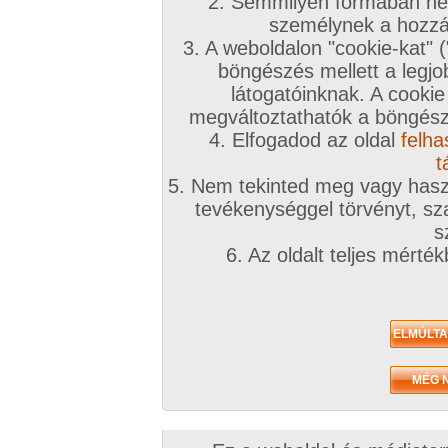
2. Semmilyen formában nem
személynek a hozzáf
3. A weboldalon "cookie-kat" 
böngészés mellett a legjo
látogatóinknak. A cookie
megváltoztathatók a böngésző
4. Elfogadod az oldal
felha
t
5. Nem tekinted meg vagy haszn
tevékenységgel törvényt, sza
s
6. Az oldalt teljes mérté