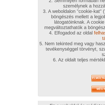
2. Semmilyen formában nem
Z
személynek a hozzáf
3. A weboldalon "cookie-kat" 
böngészés mellett a legjo
látogatóinknak. A cookie
megváltoztathatók a böngésző
A sorozat kategóriái:
magyar lányok
,
szőrös pina
,
vibrátoros
,
lányok
,
puncis
Képek száma:
10
Értékelés:
4.32/5 (330db)
4. Elfogadod az oldal
felha
t
5. Nem tekinted meg vagy haszn
tevékenységgel törvényt, sza
s
Á
6. Az oldalt teljes mérté
N
A sorozat kategóriái:
magyar lányok
,
szőrös pina
,
lányok
,
szoft
Képek száma:
10
Értékelés:
4.45/5 (288db)