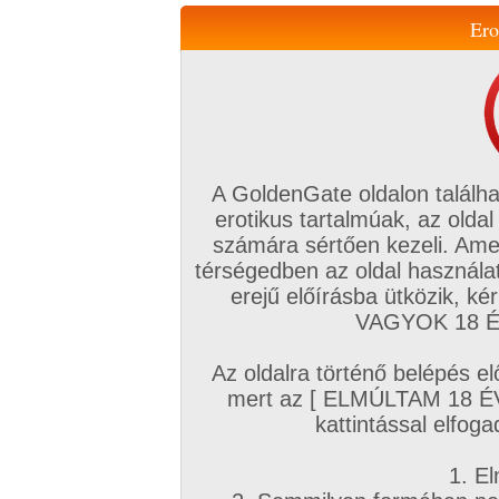
Ero
Váltás a mobil verzióra!
A GoldenGate oldalon találha
erotikus tartalmúak, az oldal
számára sértően kezeli. Ame
térségedben az oldal használat
erejű előírásba ütközik, k
VIP tagság
TV
Filmek
Profi
Magyar amatőrök
Fóru
VAGYOK 18 ÉV
Kapcsolataim
Üzeneteim
Társkereső
Chat!
Az oldalra történő belépés el
Főoldal
/
Magyar amatőrök
/
Képsorozat (Szőrös pina)
mert az [ ELMÚLTAM 18 É
Szőrös pina
kattintással elfoga
1. El
T