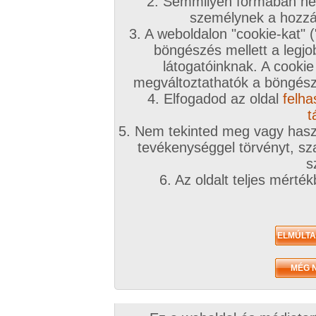
2. Semmilyen formában nem
személynek a hozzáf
3. A weboldalon "cookie-kat" 
böngészés mellett a legjo
látogatóinknak. A cookie
megváltoztathatók a böngésző
A sorozat kategóriái:
hardcore
,
fazon pina
,
arcra élvezés
,
orál
,
párok
,
szab
lovagló pozíció
,
háttal lovagló pozicíó
4. Elfogadod az oldal
,
69-es pozíció
felha
Képek száma:
76
Értékelés:
4.9/5 (82db)
t
5. Nem tekinted meg vagy haszn
tevékenységgel törvényt, sza
s
6. Az oldalt teljes mérté
P
A sorozat kategóriái:
hardcore
,
tini
,
kopasz pina
,
arcra élvezés
,
orál
,
párok
póz
Képek száma:
161
Értékelés:
4.92/5 (119db)