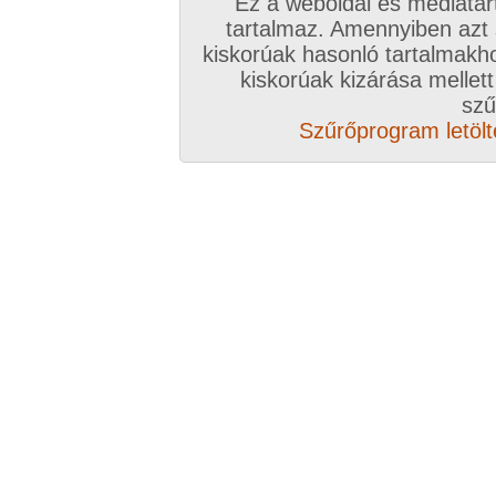
Ez a weboldal és médiatar
tartalmaz. Amennyiben azt
kiskorúak hasonló tartalmakh
F
kiskorúak kizárása mellett
szű
Szűrőprogram letölté
A sorozat kategóriái:
hardcore
,
fazon pina
,
orál
,
párok
,
kutya póz
,
térdelő 
póz
,
lovagló pozíció
,
háttal lovagló pozicíó
Képek száma:
100
Értékelés:
4.86/5 (57db)
Ú
A sorozat kategóriái:
hardcore
,
kopasz pina
,
testre élvezés
,
fehérneműs
,
or