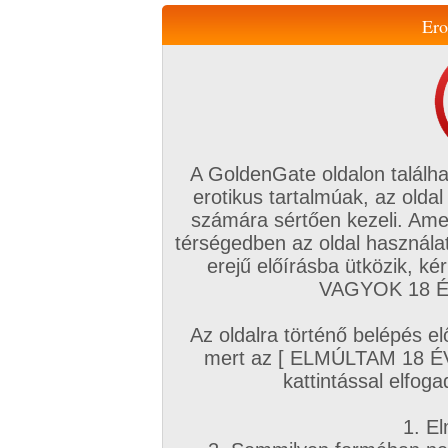
Ero
Váltás a mobil verzióra!
A GoldenGate oldalon találha
erotikus tartalmúak, az oldal
számára sértően kezeli. Ame
térségedben az oldal használat
erejű előírásba ütközik, k
VIP tagság
TV
Filmek
Profi
Magyar amatőrök
Fóru
VAGYOK 18 ÉV
Kapcsolataim
Üzeneteim
Társkereső
Chat!
Az oldalra történő belépés el
Főoldal
/
Profi
/
Képsorozat (Hardcore)
mert az [ ELMÚLTAM 18 É
Hardcore
kattintással elfoga
1. El
V