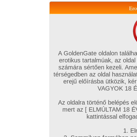
Ero
Váltás a mobil verzióra!
A GoldenGate oldalon találha
erotikus tartalmúak, az oldal
számára sértően kezeli. Ame
térségedben az oldal használat
erejű előírásba ütközik, k
VIP tagság
TV
Filmek
Profi
Magyar amatőrök
Fóru
VAGYOK 18 ÉV
Kapcsolataim
Üzeneteim
Társkereső
Chat!
Az oldalra történő belépés el
Főoldal
/
Magyar amatőrök
/
Videó (Magyar fiúk)
/
mert az [ ELMÚLTAM 18 É
Csak úgy megint
kattintással elfoga
1. El