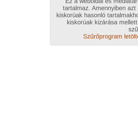
Ez a weboldal és médiatar
Válassz csomagot, kattints
tartalmaz. Amennyiben azt
kiskorúak hasonló tartalmakh
A VIP további előnyeiről ide kattintv
kiskorúak kizárása mellett
szű
VIP tagságoddal biztosítod az oldal műk
Szűrőprogram letölté
anyagok ingyenes kiszolgálását, k
Rövid ez a videó? Hiányzik a vége, vagy
A Goldengate TV-ben
több, mint 2760
DVD
azonnal lejátszható, 20-50 perces videókból 
melyek VIP tagságival korlátlanul nézhetőek!
rengeteg további prémium szolgáltatást érhe
ezer
eredeti, nagy felbontású amatőr és pro
képernyős diavetítés és még sok m
Több, mint 2760 darab komplett, minőség
hez klikk ide!