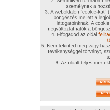
2. Semmilyen formában nem
személynek a hozzáf
3. A weboldalon "cookie-kat" 
böngészés mellett a legjo
látogatóinknak. A cookie
megváltoztathatók a böngésző
4. Elfogadod az oldal
felha
t
5. Nem tekinted meg vagy haszn
tevékenységgel törvényt, sza
s
6. Az oldalt teljes mérté
Zavaróak a reklámok? Folyamato
Azonnal VIP taggá válhatsz