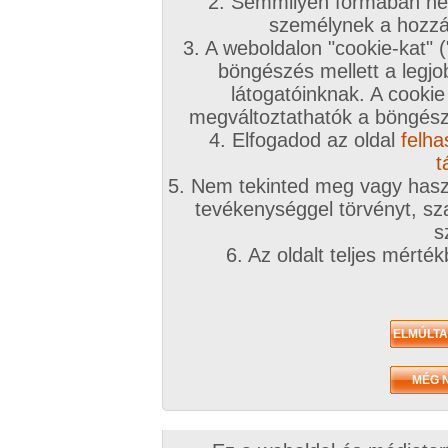
2. Semmilyen formában nem
személynek a hozzáf
3. A weboldalon "cookie-kat" 
böngészés mellett a legjo
látogatóinknak. A cookie
megváltoztathatók a böngésző
4. Elfogadod az oldal
felha
t
5. Nem tekinted meg vagy haszn
tevékenységgel törvényt, sza
s
6. Az oldalt teljes mérté