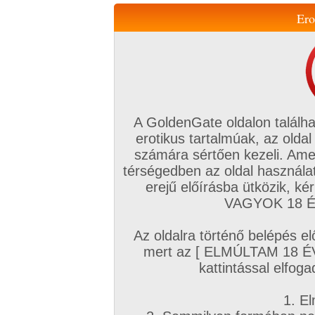
Ero
Váltás a mobil verzióra!
A GoldenGate oldalon találha
erotikus tartalmúak, az oldal
számára sértően kezeli. Ame
térségedben az oldal használat
erejű előírásba ütközik, k
VIP tagság
TV
Filmek
Profi
Magyar amatőrök
Fóru
VAGYOK 18 ÉV
Kapcsolataim
Üzeneteim
Társkereső
Chat!
Az oldalra történő belépés el
Főoldal
/
Magyar amatőrök
/
Képsorozat (Magyar párok)
/
mert az [ ELMÚLTAM 18 É
Újra itt vagyunk
kattintással elfoga
1. El