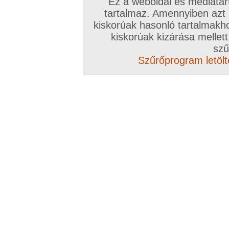
Ez a weboldal és médiatar
tartalmaz. Amennyiben azt
Összesen: 5 kép
kiskorúak hasonló tartalmakh
kiskorúak kizárása mellett
Előző sorozat
Következő sorozat
Véletlenszerű sorozat 
szű
Szűrőprogram letölté
Vissza a sorozatokhoz
Hozzászólás írásához be kell jelentkezn
Az eddigi hozzászólások